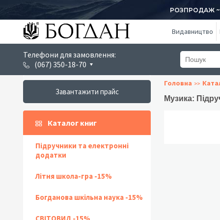
РОЗПРОДАЖ ~ 1
Видавництво
Телефони для замовлення:
(067) 350-18-70
Головна
Ката
Завантажити прайс
Музика: Підру
Каталог книг
Підручники та електронні
додатки
Літня школа-гра -15%
Богданова шкільна наука -15%
СВІТОВИД -15%