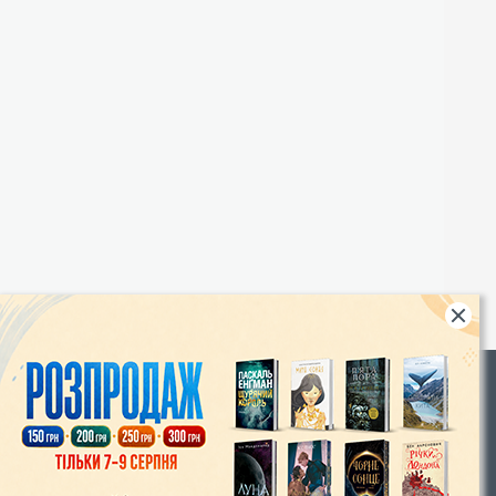
Rights
|
Інтернет-магазин «Видавництво Богдан»:
46018, м. Тернопіль, А/С 529
Тел.: (067) 350-18-70, (066) 727-17-62