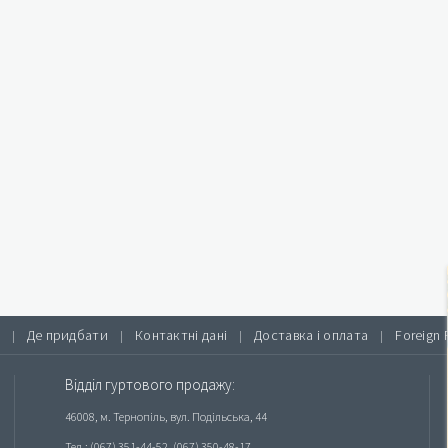
Де придбати
Контактні дані
Доставка і оплата
Foreign 
|
|
|
|
Відділ гуртового продажу:
46008, м. Тернопіль, вул. Подільська, 44
Тел.: (067) 351-44-52, (067) 350-48-17