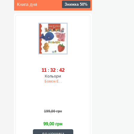
Книга дня
Знижка 50%
11
:
32
:
41
Кольори
Бомон Е. .
199,00 грн
99,00 грн