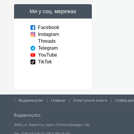
Ми у соц. мережах
Facebook
Instagram
Threads
Telegram
YouTube
TikTok
Видавництво
Новини
Електронні книги
Співпраця
|
|
|
|
Видавництво:
46002, м. Тернопіль, просп. Степана Бандери, 34а
Тел.: (0352) 52-06-07; (067) 350-75-93