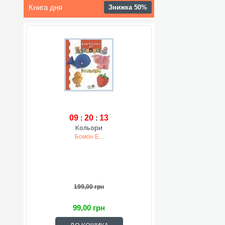
Книга дня
Знижка 50%
09
:
20
:
12
Кольори
Бомон Е. .
199,00 грн
99,00 грн