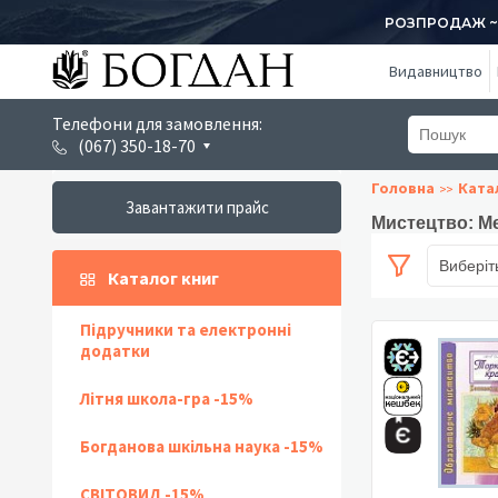
РОЗПРОДАЖ ~ 1
Видавництво
Телефони для замовлення:
(067) 350-18-70
Головна
Ката
Завантажити прайс
Мистецтво: Ме
Виберіт
Каталог книг
Підручники та електронні
додатки
Літня школа-гра -15%
Богданова шкільна наука -15%
СВІТОВИД -15%