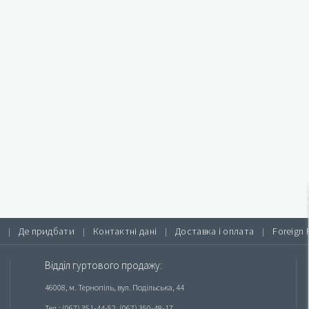
Де придбати
Контактні дані
Доставка і оплата
Foreign 
|
|
|
|
Відділ гуртового продажу:
46008, м. Тернопіль, вул. Подільська, 44
Тел.: (067) 351-44-52, (067) 350-48-17