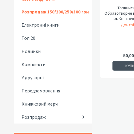
Торкнись
Розпродаж 150/200/250/300 грн
Образотворче м
кл. Конспек
Електронні книги
Дмитрі
Топ 20
Новинки
50,00
Комплекти
КУП
У друкарні
Передзамовлення
Книжковий мерч
Розпродаж