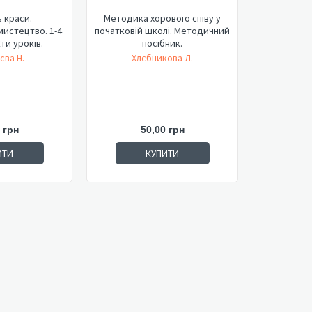
 краси.
Методика хорового співу у
истецтво. 1-4
початковій школі. Методичний
ти уроків.
посібник.
єва Н.
Хлєбникова Л.
 грн
50,00 грн
ИТИ
КУПИТИ