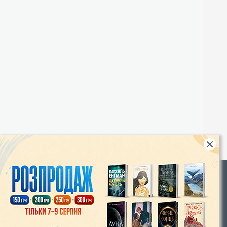
Rights
|
Інтернет-магазин «Видавництво Богдан»:
46018, м. Тернопіль, А/С 529
Тел.: (067) 350-18-70, (066) 727-17-62