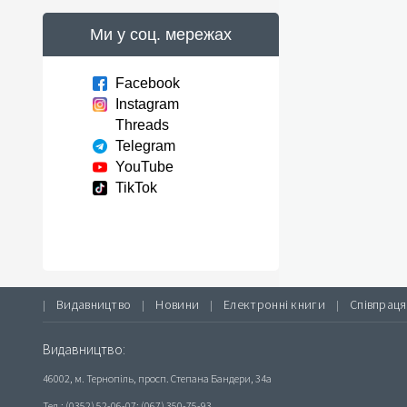
Ми у соц. мережах
Facebook
Instagram
Threads
Telegram
YouTube
TikTok
Видавництво
Новини
Електронні книги
Співпраця
|
|
|
|
Видавництво:
46002, м. Тернопіль, просп. Степана Бандери, 34а
Тел.: (0352) 52-06-07; (067) 350-75-93