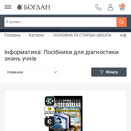
0
РОЗПРОДАЖ ~ 150 грн ~ 200 грн ~ 250 грн ~
Дізнатись більше
300 грн ~ РОЗПРОДАЖ
Головна
Каталог
ОСНОВНА ТА СТАРША ШКОЛА
Інфо
Інформатика: Посібники для діагностики
знань учнів
Новинки
Фільтр