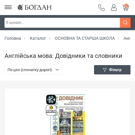
0
Головна
Каталог
ОСНОВНА ТА СТАРША ШКОЛА
Англі
Англійська мова: Довідники та словники
По ціні (спочатку дорогі)
Фільтр