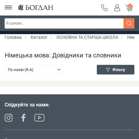
0
Серія "Чейзіана" ~ знижка 20%
Дізнатись більше
Головна
Каталог
ОСНОВНА ТА СТАРША ШКОЛА
Німе
Німецька мова: Довідники та словники
По назві (Я-А)
Фільтр
Слідкуйте за нами: