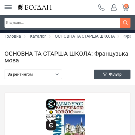
0
РОЗПРОДАЖ ~ 150 грн ~ 200 грн ~ 250 грн ~
Дізнатись більше
300 грн ~ РОЗПРОДАЖ
Головна
Каталог
ОСНОВНА ТА СТАРША ШКОЛА
Фран
ОСНОВНА ТА СТАРША ШКОЛА: Французька
мова
За рейтингом
Фільтр