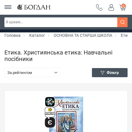
0
РОЗПРОДАЖ ~ 150 грн ~ 200 грн ~ 250 грн ~
Дізнатись більше
300 грн ~ РОЗПРОДАЖ
Головна
Каталог
ОСНОВНА ТА СТАРША ШКОЛА
Етика
Етика. Християнська етика: Навчальні
посібники
За рейтингом
Фільтр