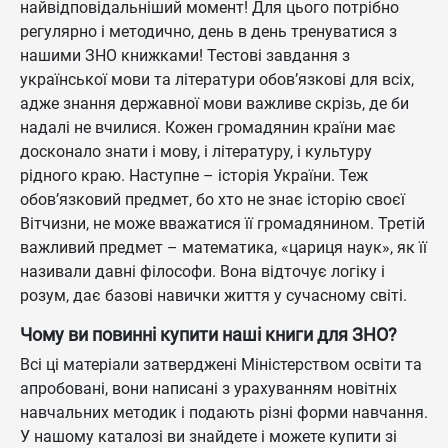
найвідповідальніший момент! Для цього потрібно
регулярно і методично, день в день тренуватися з
нашими ЗНО книжками! Тестові завдання з
української мови та літератури обов’язкові для всіх,
адже знання державної мови важливе скрізь, де би
надалі не вчилися. Кожен громадянин країни має
досконало знати і мову, і літературу, і культуру
рідного краю. Наступне – історія України. Теж
обов’язковий предмет, бо хто не знає історію своєї
Вітчизни, не може вважатися її громадянином. Третій
важливий предмет – математика, «цариця наук», як її
називали давні філософи. Вона відточує логіку і
розум, дає базові навички життя у сучасному світі.
Чому ви повинні купити наші книги для ЗНО?
Всі ці матеріали затверджені Міністерством освіти та
апробовані, вони написані з урахуванням новітніх
навчальних методик і подають різні форми навчання.
У нашому каталозі ви знайдете і можете купити зі