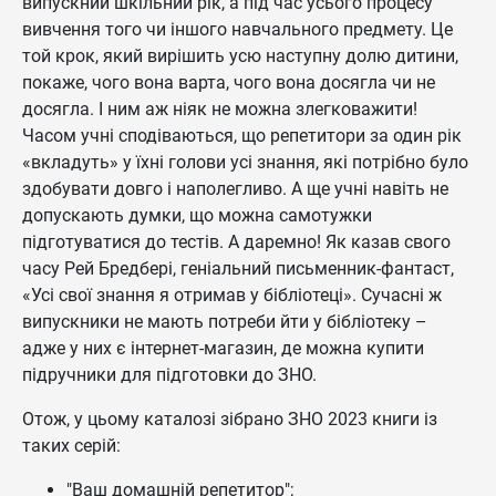
випускний шкільний рік, а під час усього процесу
вивчення того чи іншого навчального предмету. Це
той крок, який вирішить усю наступну долю дитини,
покаже, чого вона варта, чого вона досягла чи не
досягла. І ним аж ніяк не можна злегковажити!
Часом учні сподіваються, що репетитори за один рік
«вкладуть» у їхні голови усі знання, які потрібно було
здобувати довго і наполегливо. А ще учні навіть не
допускають думки, що можна самотужки
підготуватися до тестів. А даремно! Як казав свого
часу Рей Бредбері, геніальний письменник-фантаст,
«Усі свої знання я отримав у бібліотеці». Сучасні ж
випускники не мають потреби йти у бібліотеку –
адже у них є інтернет-магазин, де можна купити
підручники для підготовки до ЗНО.
Отож, у цьому каталозі зібрано ЗНО 2023 книги із
таких серій:
"Ваш домашній репетитор";