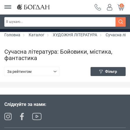
0
РОЗПРОДАЖ ~ 150 грн ~ 200 грн ~ 250 грн ~
Дізнатись більше
300 грн ~ РОЗПРОДАЖ
Головна
Каталог
ХУДОЖНЯ ЛІТЕРАТУРА
Сучасна літ
Сучасна література: Бойовики, містика,
фантастика
За рейтингом
Фільтр
Слідкуйте за нами: