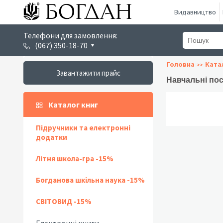
Видавництво
Телефони для замовлення:
(067) 350-18-70
Головна
Ката
Завантажити прайс
Навчальні пос
Каталог книг
Підручники та електронні
додатки
Літня школа-гра -15%
Богданова шкільна наука -15%
СВІТОВИД -15%