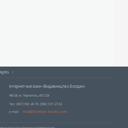
Rights
|
Інтернет-магазин «Видавництво Богдан»:
46018, м. Тернопіль, А/С 529
Тел.: (067) 350-18-70, (066) 727-17-62
mail@bohdan-books.com
e-mail:
е лише за згоди законних правовласників.