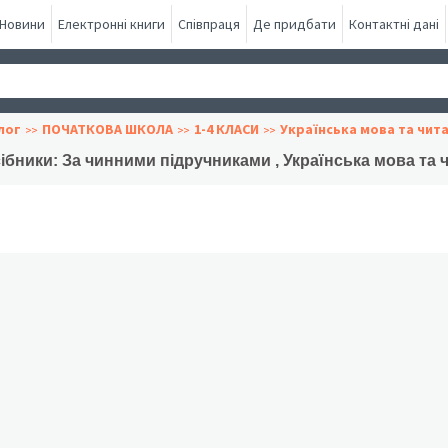
Новини
Електронні книги
Співпраця
Де придбати
Контактні дані
лог
ПОЧАТКОВА ШКОЛА
1-4 КЛАСИ
Українська мова та чит
ібники: За чинними підручниками , Українська мова та 