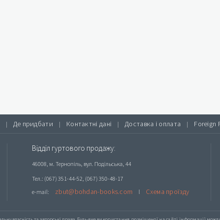
Де придбати
Контактні дані
Доставка і оплата
Foreign 
|
|
|
|
Відділ гуртового продажу:
46008, м. Тернопіль, вул. Подільська, 44
Тел.: (067) 351-44-52, (067) 350-48-17
zbut@bohdan-books.com
Схема проїзду
e-mail:
l
альну власність та авторські права. Будь-яке
використання розміщеної на сайті інформації
можлив