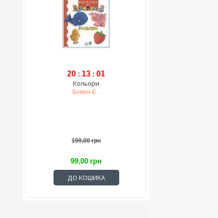
20
:
13
:
00
Кольори
Бомон Е. .
199,00 грн
99,00 грн
ДО КОШИКА