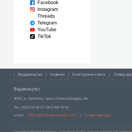
Facebook
Instagram
Threads
Telegram
YouTube
TikTok
Видавництво
Новини
Електронні книги
Співпраця
|
|
|
|
Видавництво:
46002, м. Тернопіль, просп. Степана Бандери, 34а
Тел.: (0352) 52-06-07; (067) 350-75-93
office@bohdan-books.com
Схема проїзду
e-mail:
l
Copyright © 1997-2026 Матеріали, що містяться на сайті, захищені законами про інтелекту