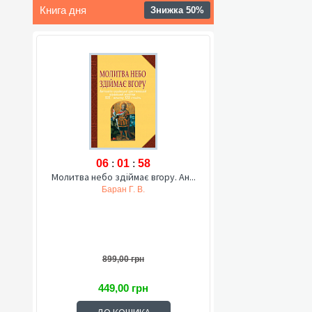
Книга дня
Знижка 50%
06
:
01
:
57
Молитва небо здіймає вгору. Ан...
Баран Г. В.
899,00 грн
449,00 грн