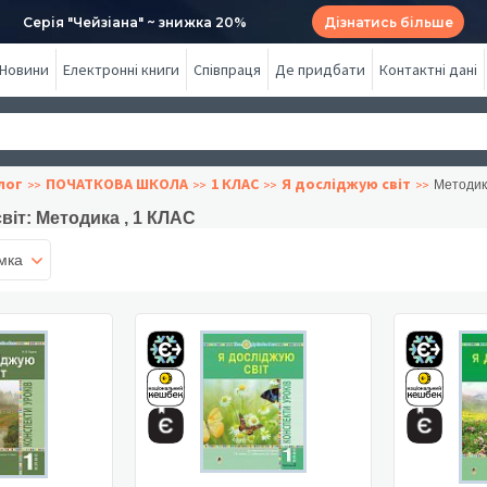
Серія "Чейзіана" ~ знижка 20%
Дізнатись більше
Новини
Електронні книги
Співпраця
Де придбати
Контактні дані
лог
ПОЧАТКОВА ШКОЛА
1 КЛАС
Я досліджую світ
Методик
віт: Методика , 1 КЛАС
мка