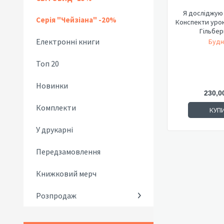
Я досліджую с
Серія "Чейзіана" -20%
Конспекти урокі
Гільберг 
Електронні книги
Будн
Топ 20
Новинки
230,0
Комплекти
КУП
У друкарні
Передзамовлення
Книжковий мерч
Розпродаж