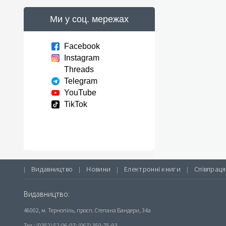
Ми у соц. мережах
Facebook
Instagram
Threads
Telegram
YouTube
TikTok
Видавництво
Новини
Електронні книги
Співпраця
|
|
|
|
Видавництво:
46002, м. Тернопіль, просп. Степана Бандери, 34а
Тел.: (0352) 52-06-07; (067) 350-75-93