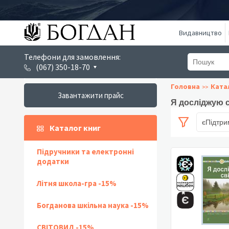
Видавництво
Телефони для замовлення:
(067) 350-18-70
Головна
Ката
Завантажити прайс
Я досліджую с
єПідтри
Каталог книг
Підручники та електронні
додатки
Літня школа-гра -15%
Богданова шкільна наука -15%
СВІТОВИД -15%