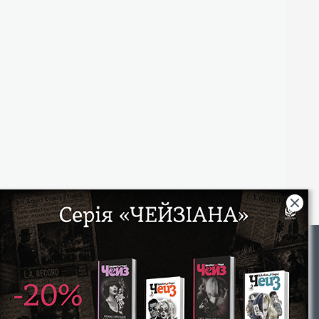
Rights
|
Інтернет-магазин «Видавництво Богдан»:
46018, м. Тернопіль, А/С 529
Тел.: (067) 350-18-70, (066) 727-17-62