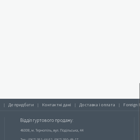
Де придбати
Контактні дані
Доставка і оплата
Foreign 
|
|
|
|
Відділ гуртового продажу:
46008, м. Тернопіль, вул. Подільська, 44
Тел.: (067) 351-44-52, (067) 350-48-17