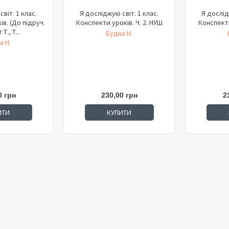
віт. 1 клас.
Я досліджую світ. 1 клас.
Я дослід
в. (До підруч.
Конспекти уроків. Ч. 2. НУШ
Конспекти
Т., Т...
Будна Н.
а Н.
0 грн
230,00 грн
2
ИТИ
КУПИТИ