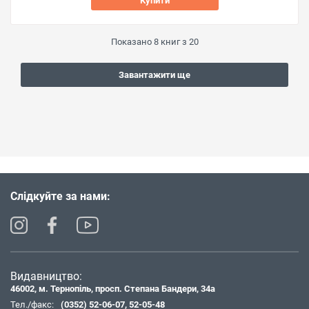
Купити
Показано
8
книг з
20
Завантажити ще
Слідкуйте за нами:
Видавництво:
46002, м. Тернопіль, просп. Степана Бандери, 34а
Тел./факс:
(0352) 52-06-07
,
52-05-48