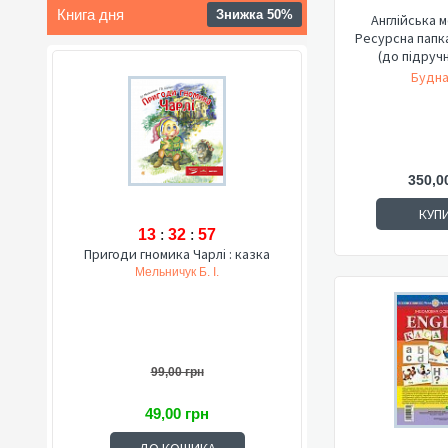
Книга дня
Знижка 50%
Англійська м
Ресурсна папк
(до підручн
Будна 
350,0
КУП
13
:
32
:
56
Пригоди гномика Чарлі : казка
Мельничук Б. І.
99,00 грн
49,00 грн