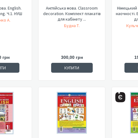
ва. English.
Англійська мова. Classroom
Німецький 
ng. Ч.1. НУШ
decoration. Комплект плакатів
наочності. Б
для кабінету ...
дл
нко А.
Будна Т.
Кульч
0 грн
300,00 грн
1
ИТИ
КУПИТИ