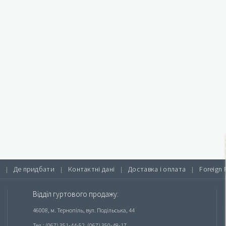
Де придбати
Контактні дані
Доставка і оплата
Foreign 
|
|
|
|
Відділ гуртового продажу:
46008, м. Тернопіль, вул. Подільська, 44
Тел.: (067) 351-44-52, (067) 350-48-17