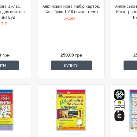
ова. 1 клас.
Англійська мова. Набір карток.
Англійська 
а для вчителя
Каса букв. НУШ (з магнітами)
Каса транс
ика Буд...
НУ
Будна Т.
Т. Б.
0 грн
250,00 грн
2
ИТИ
КУПИТИ