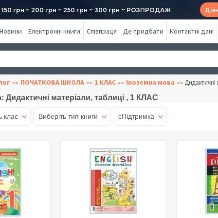
50 грн ~ 200 грн ~ 250 грн ~ 300 грн ~ РОЗПРОДАЖ
Діз
Новини
Електронні книги
Співпраця
Де придбати
Контактні дані
лог
ПОЧАТКОВА ШКОЛА
1 КЛАС
Іноземна мова
Дидактичні 
: Дидактичні матеріали, таблиці , 1 КЛАС
ь клас
Виберіть тип книги
єПідтримка