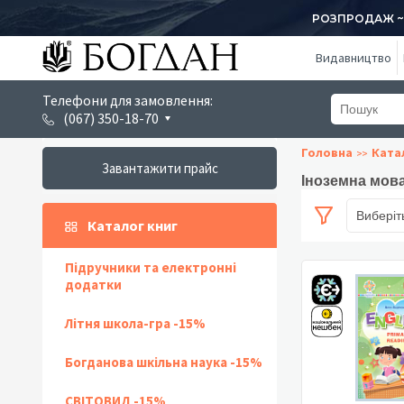
РОЗПРОДАЖ ~ 1
Видавництво
Телефони для замовлення:
(067) 350-18-70
Головна
Ката
Завантажити прайс
Іноземна мова
Виберіт
Каталог книг
Підручники та електронні
додатки
Літня школа-гра -15%
Богданова шкільна наука -15%
СВІТОВИД -15%