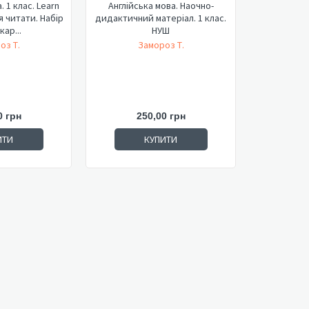
. 1 клас. Learn
Англійська мова. Наочно-
я читати. Набір
дидактичний матеріал. 1 клас.
ар...
НУШ
оз Т.
Замороз Т.
0 грн
250,00 грн
ИТИ
КУПИТИ