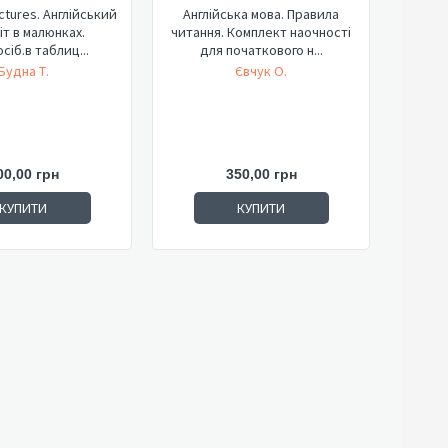
ctures. Англійський
Англійська мова. Правила
іт в малюнках.
читання. Комплект наочності
сіб.в таблиц...
для початкового н...
Будна Т.
Євчук О.
00,00 грн
350,00 грн
КУПИТИ
КУПИТИ