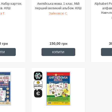
. Набір карток.
Англійська мова. 1 клас. Мій
Alphabet Pi
кв. НУШ
перший великий альбом. НУШ
алфав
Навч.по
а Т.
Зайковскі С.
0 грн
150,00 грн
3
ИТИ
КУПИТИ