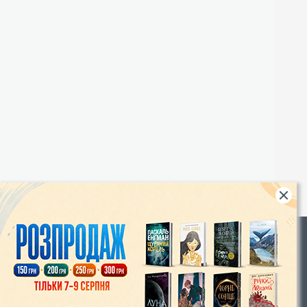
Rights
|
Інтернет-магазин «Видавництво Богдан»:
46018, м. Тернопіль, А/С 529
Тел.: (067) 350-18-70, (066) 727-17-62