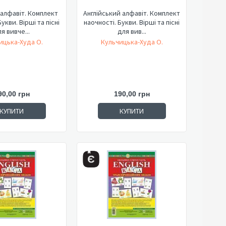
алфавіт. Комплект
Англійський алфавіт. Комплект
укви. Вірші та пісні
наочності. Букви. Вірші та пісні
я вивче...
для вив...
ицька-Худа О.
Кульчицька-Худа О.
90,00 грн
190,00 грн
КУПИТИ
КУПИТИ