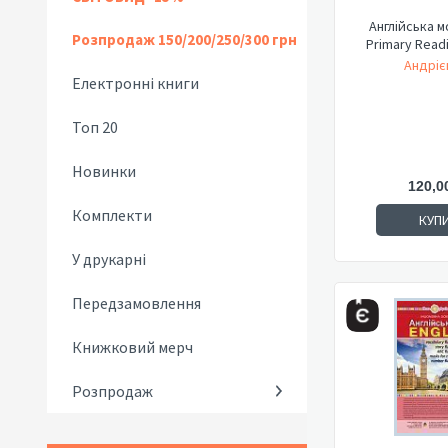
Англійська мо
Розпродаж 150/200/250/300 грн
Primary Readi
Андріє
Електронні книги
Топ 20
Новинки
120,0
Комплекти
КУП
У друкарні
Передзамовлення
Книжковий мерч
Розпродаж