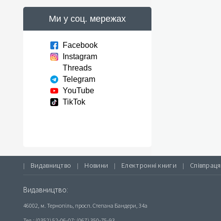
Ми у соц. мережах
Facebook
Instagram
Threads
Telegram
YouTube
TikTok
Видавництво
Новини
Електронні книги
Співпраця
|
|
|
|
Видавництво:
46002, м. Тернопіль, просп. Степана Бандери, 34а
Тел.: (0352) 52-06-07; (067) 350-75-93