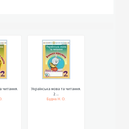
а читання.
Українська мова та читання.
2 ...
О.
Будна Н. О.