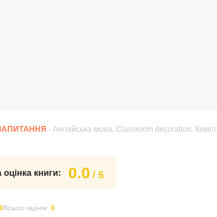
 ЗАПИТАННЯ
- Англійська мова. Classroom decoration. Компл
0.0
 оцінка книги:
/ 5
0
Всього оцінок:
0