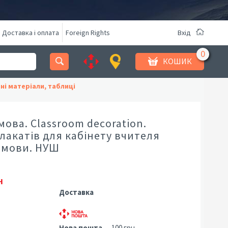
Доставка і оплата
Foreign Rights
Вхід
КОШИК
і матеріали, таблиці
мова. Classroom decoration.
лакатів для кабінету вчителя
ї мови. НУШ
н
Доставка
Нова пошта
— 100 грн