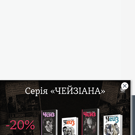
Rights
|
Інтернет-магазин «Видавництво Богдан»:
46018, м. Тернопіль, А/С 529
Тел.: (067) 350-18-70, (066) 727-17-62