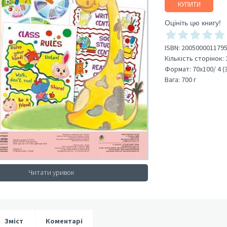
КУПИТИ
Оцініть цю книгу!
ISBN:
200500001179
Кількість сторінок:
Формат:
70х100/ 4 (
Вага:
700 г
Читати уривок
Зміст
Коментарі