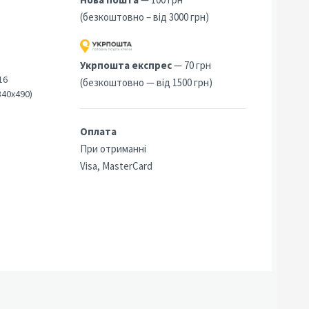
(безкоштовно – від 3000 грн)
5
Укрпошта експрес
— 70 грн
16
(безкоштовно — від 1500 грн)
340х490)
Оплата
При отриманні
Visa, MasterCard