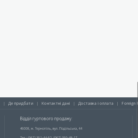
Де придбати
Контактні дані
Доставка і оплата
Foreign 
|
|
|
|
Відділ гуртового продажу:
46008, м. Тернопіль, вул. Подільська, 44
Тел.: (067) 351-44-52, (067) 350-48-17