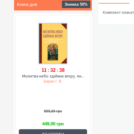
Книга дня
Знижка 50%
Комплект плакаті
11
:
32
:
37
Молитва небо здіймає вгору. Ан...
Баран Г. В.
899,00 грн
449,00 грн