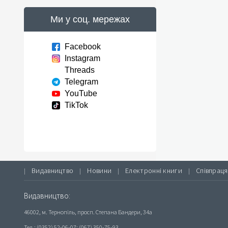
Ми у соц. мережах
Facebook
Instagram
Threads
Telegram
YouTube
TikTok
Видавництво
Новини
Електронні книги
Співпраця
|
|
|
|
Видавництво:
46002, м. Тернопіль, просп. Степана Бандери, 34а
Тел.: (0352) 52-06-07; (067) 350-75-93