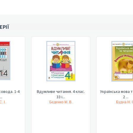
ЕРІЇ
овода. 1-4
Вдумливе читання. 4 клас.
Українська мова т
..
33 і...
2 ...
. І.
Беденко М. В.
Будна Н. 