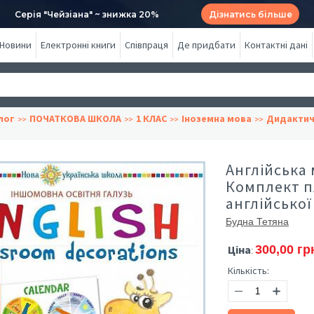
Серія "Чейзіана" ~ знижка 20%
Дізнатись більше
Новини
Електронні книги
Співпраця
Де придбати
Контактні дані
лог
ПОЧАТКОВА ШКОЛА
1 КЛАС
Іноземна мова
Дидактичн
Англійська 
Комплект п
англійсько
Будна Тетяна
Ціна
300,00 гр
:
Кількість: