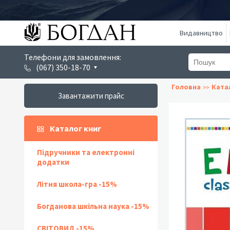
Видавництво
Телефони для замовлення:
(067) 350-18-70
Головна
Ката
Завантажити прайс
Каталог книг
Підручники та електронні
додатки
Літня школа-гра -15%
Богданова шкільна наука -15%
СВІТОВИД -15%