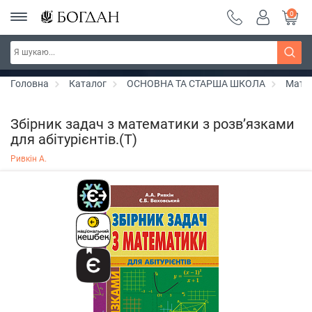
0
РОЗПРОДАЖ ~ 150 грн ~ 200 грн ~ 250 грн ~
Дізнатись більше
300 грн ~ РОЗПРОДАЖ
Головна
Каталог
ОСНОВНА ТА СТАРША ШКОЛА
Мате
Збірник задач з математики з розв’язками
для абітурієнтів.(Т)
Ривкін А.