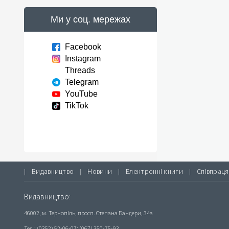
Ми у соц. мережах
Facebook
Instagram
Threads
Telegram
YouTube
TikTok
Видавництво
Новини
Електронні книги
Співпраця
|
|
|
|
Видавництво:
46002, м. Тернопіль, просп. Степана Бандери, 34а
Тел.: (0352) 52-06-07; (067) 350-75-93