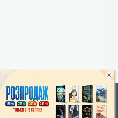
Rights
|
Інтернет-магазин «Видавництво Богдан»:
46018, м. Тернопіль, А/С 529
Тел.: (067) 350-18-70, (066) 727-17-62