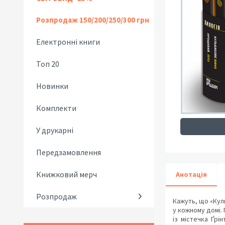
Розпродаж 150/200/250/300 грн
Електронні книги
Топ 20
Новинки
Комплекти
У друкарні
Передзамовлення
Книжковий мерч
Анотація
Розпродаж
Кажуть, що «Кул
у кожному домі.
із містечка Ґрі