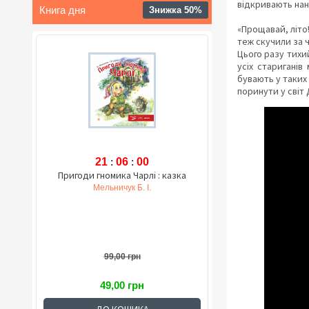
відкривають нан
Книга дня
Знижка 50%
«Прощавай, літо
теж скучили за 
Цього разу тихий
усіх стариганів
бувають у таких 
поринути у світ 
21
:
05
:
59
Пригоди гномика Чарлі : казка
Мельничук Б. І.
99,00 грн
49,00 грн