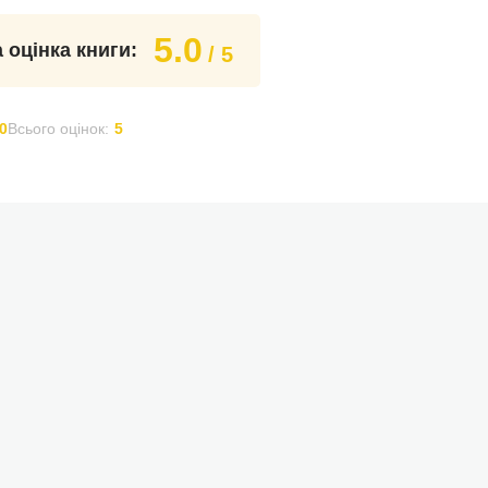
5.0
 оцінка книги:
/ 5
0
Всього оцінок:
5