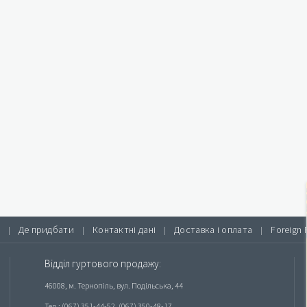
Де придбати
Контактні дані
Доставка і оплата
Foreign 
|
|
|
|
Відділ гуртового продажу:
46008, м. Тернопіль, вул. Подільська, 44
Тел.: (067) 351-44-52, (067) 350-48-17