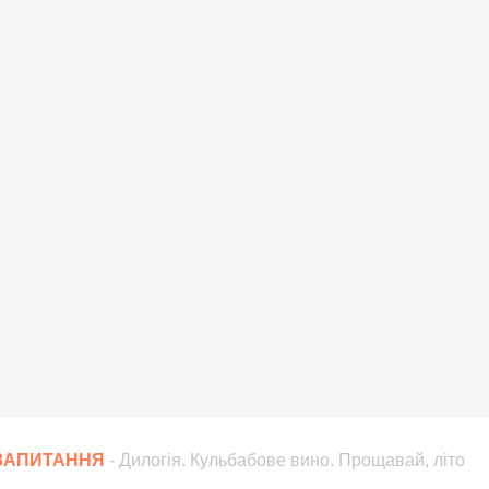
 ЗАПИТАННЯ
- Дилогія. Кульбабове вино. Прощавай, літо