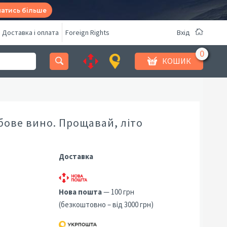
натись більше
Доставка і оплата
Foreign Rights
Вхід
КОШИК
бове вино. Прощавай, літо
Доставка
Нова пошта
— 100 грн
(безкоштовно – від 3000 грн)