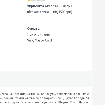
Укрпошта експрес
— 70 грн
(безкоштовно — від 1500 грн)
Оплата
При отриманні
Visa, MasterCard
 Літо нашого дитинства. А ще кажуть, така чарівна пляшка є
реконання, таким ключиком володіють Том і Дуґлас Сполдінґи
о літа дарує їм нові і нові відкриття. Щодня Том і Дуґлас