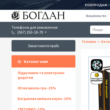
РОЗПРОДАЖ ~ 1
Видавництво
Телефони для замовлення:
(067) 350-18-70
Головна
Ката
Завантажити прайс
Каталог книг
Підручники та електронні
додатки
Літня школа-гра -15%
Богданова шкільна наука -15%
СВІТОВИД -15%