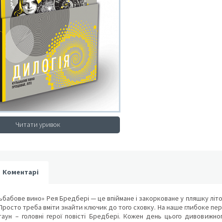
Читати уривок
Коментарі
ьбабове вино» Рея Бредбері — це впіймане і закорковане у пляшку літо.
 Просто треба вміти знайти ключик до того сховку. На наше глибоке пе
нтаун – головні герої повісті Бредбері. Кожен день цього дивовижног