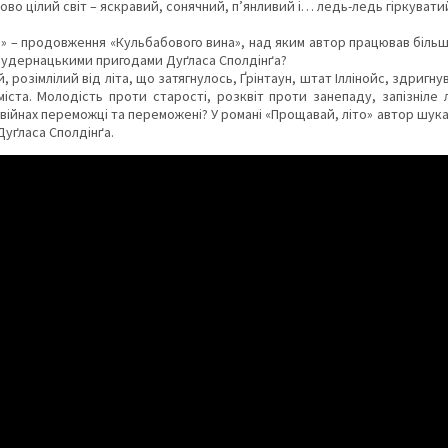
ово цілий світ – яскравий, сонячний, п’янливий і… ледь-ледь гіркуват
!» – продовження «Кульбабового вина», над яким автор працював більше
чудернацькими пригодами Дуґласа Сполдінґа?
, розімлілий від літа, що затягнулось, Ґрінтаун, штат Іллінойс, здригн
 міста. Молодість проти старості, розквіт проти занепаду, запізніле 
війнах переможці та переможені? У романі «Прощавай, літо» автор шукає
Дуґласа Сполдінґа.