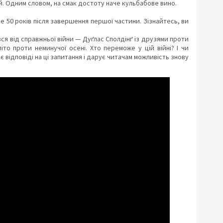
ий. Одним словом, на смак достоту наче кульбабове вино.
 50 років після завершення першої частини. Зізнайтесь, ви
увся від справжньої війни — Дуґлас Сполдінґ із друзями проти
літо проти неминучої осені. Хто переможе у цій війні? І чи
 відповіді на ці запитання і дарує читачам можливість знову