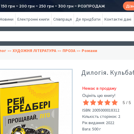
50 грн ~ 200 грн ~ 250 грн ~ 300 грн ~ РОЗПРОДАЖ
Діз
Новини
Електронні книги
Співпраця
Де придбати
Контактні дані
лог
ХУДОЖНЯ ЛІТЕРАТУРА
ПРОЗА
Романи
Дилогія. Кульба
Немає в продажу
Оцініть цю книгу!
5 / 5
ISBN:
2005000018312
Кількість сторінок:
2
Рік видання:
2022
Вага:
500 г