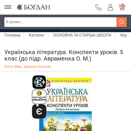
0
РОЗПРОДАЖ ~ 150 грн ~ 200 грн ~ 250 грн ~
Дізнатись більше
300 грн ~ РОЗПРОДАЖ
Головна
Каталог
ОСНОВНА ТА СТАРША ШКОЛА
Украї
Українська література. Конспекти уроків. 5
клас (до підр. Авраменка О. М.)
Когут Віра ,
Демчук Наталія