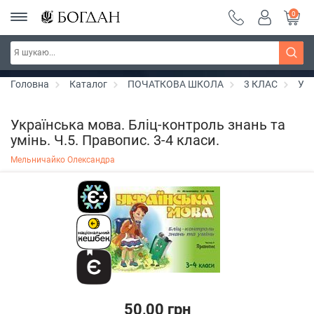
0
РОЗПРОДАЖ ~ 150 грн ~ 200 грн ~ 250 грн ~
Дізнатись більше
300 грн ~ РОЗПРОДАЖ
Головна
Каталог
ПОЧАТКОВА ШКОЛА
3 КЛАС
Укр
Українська мова. Бліц-контроль знань та
умінь. Ч.5. Правопис. 3-4 класи.
Мельничайко Олександра
50,00 грн