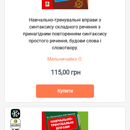
Навчально-тренувальні вправи з
синтаксису складного речення з
принагідним повторенням синтаксису
простого речення, будови слова і
словотвору.
Мельничайко О.
115,00 грн
Купити