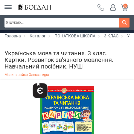
0
Серія "Вандербікери" ~ знижка 25%
Дізнатись більше
Головна
Каталог
ПОЧАТКОВА ШКОЛА
3 КЛАС
Укр
Українська мова та читання. 3 клас.
Картки. Розвиток зв’язного мовлення.
Навчальний посібник. НУШ
Мельничайко Олександра