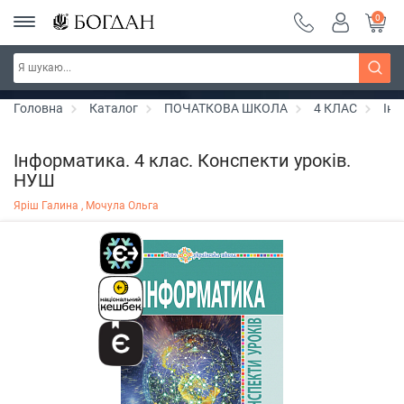
0
РОЗПРОДАЖ ~ 150 грн ~ 200 грн ~ 250 грн ~
Дізнатись більше
300 грн ~ РОЗПРОДАЖ
Головна
Каталог
ПОЧАТКОВА ШКОЛА
4 КЛАС
Ін
Інформатика. 4 клас. Конспекти уроків.
НУШ
Яріш Галина ,
Мочула Ольга