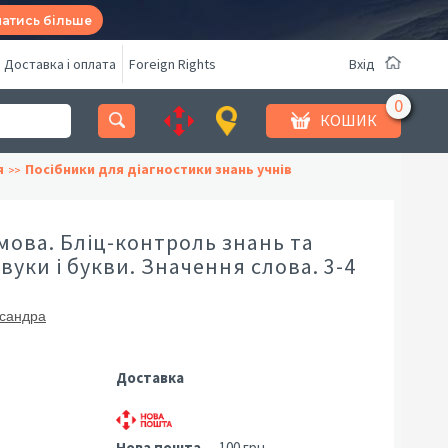
натись більше
Доставка і оплата
Foreign Rights
Вхід
КОШИК
я
Посібники для діагностики знань учнів
мова. Бліц-контроль знань та
Звуки і букви. Значення слова. 3-4
сандра
Доставка
Нова пошта
— 100 грн