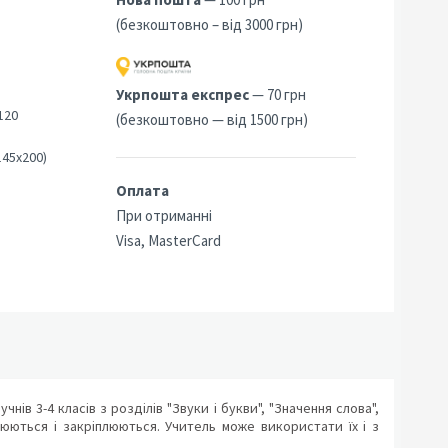
(безкоштовно – від 3000 грн)
Укрпошта експрес
— 70 грн
120
(безкоштовно — від 1500 грн)
145х200)
Оплата
При отриманні
Visa, MasterCard
ів 3-4 класів з розділів "Звуки і букви", "Значення слова",
рюються і закріплюються. Учитель може використати їх і з