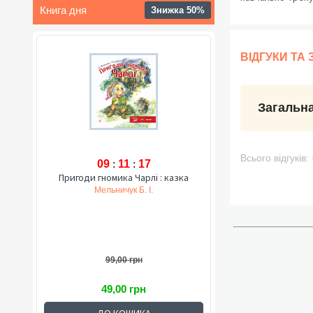
Книга дня
Знижка 50%
ВІДГУКИ ТА
Загальна
Всього відгуків:
09
:
11
:
16
Пригоди гномика Чарлі : казка
Мельничук Б. І.
99,00 грн
49,00 грн