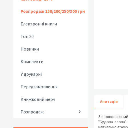
Розпродаж 150/200/250/300 грн
Електронні книги
Топ 20
Новинки
Комплекти
У друкарні
Передзамовлення
Книжковий мерч
Анотація
Розпродаж
Запропонований п
"Будова слова".
навчально-трену