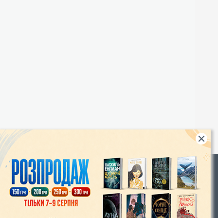
Rights
|
Інтернет-магазин «Видавництво Богдан»:
46018, м. Тернопіль, А/С 529
Тел.: (067) 350-18-70, (066) 727-17-62