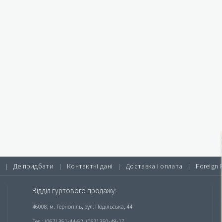
Де придбати
Контактні дані
Доставка і оплата
Foreign 
|
|
|
|
Відділ гуртового продажу:
46008, м. Тернопіль, вул. Подільська, 44
Тел.: (067) 351-44-52, (067) 350-48-17