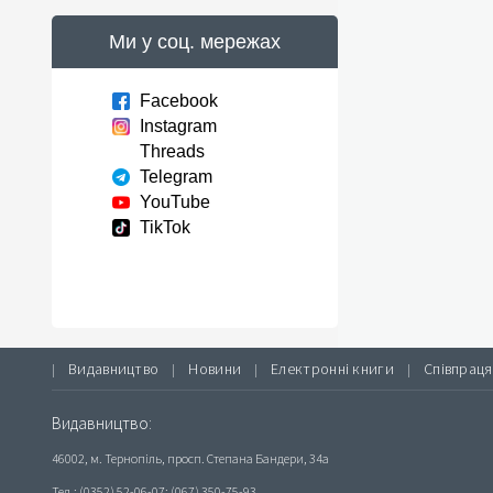
Ми у соц. мережах
Facebook
Instagram
Threads
Telegram
YouTube
TikTok
Видавництво
Новини
Електронні книги
Співпраця
|
|
|
|
Видавництво:
46002, м. Тернопіль, просп. Степана Бандери, 34а
Тел.: (0352) 52-06-07; (067) 350-75-93