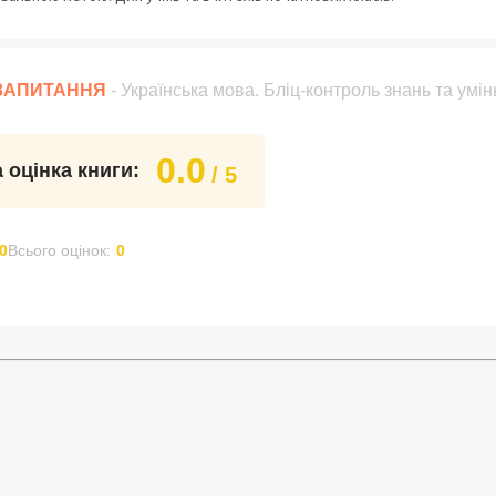
 ЗАПИТАННЯ
- Українська мова. Бліц-контроль знань та умінь
0.0
 оцінка книги:
/ 5
0
Всього оцінок:
0