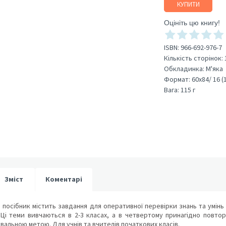
КУПИТИ
Оцініть цю книгу!
ISBN:
966-692-976-7
Кількість сторінок:
Обкладинка:
М'яка
Формат:
60х84/ 16 (
Вага:
115 г
Зміст
Коментарі
осібник містить завдання для оперативної перевірки знань та умінь учн
 Ці теми вивчаються в 2-3 класах, а в четвертому принагідно повто
вальною метою. Для учнів та вчителів початкових класів.