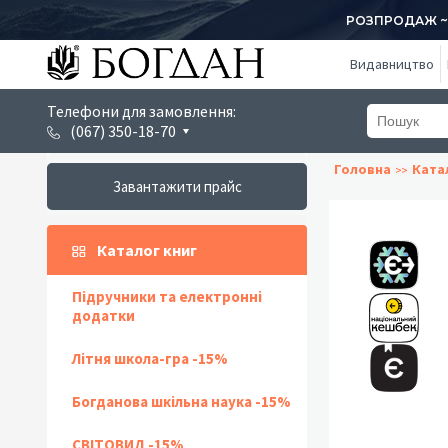
РОЗПРОДАЖ ~ 1
Видавництво
Телефони для замовлення:
(067) 350-18-70
Головна
Ката
Завантажити прайс
Каталог книг
Підручники та електронні
додатки
Літня школа-гра -15%
Богданова шкільна наука -15%
СВІТОВИД -15%