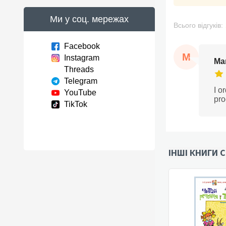
Ми у соц. мережах
Всього відгуків:
Facebook
M
Instagram
Mar
Threads
Telegram
I o
YouTube
pro
TikTok
ІНШІ КНИГИ С