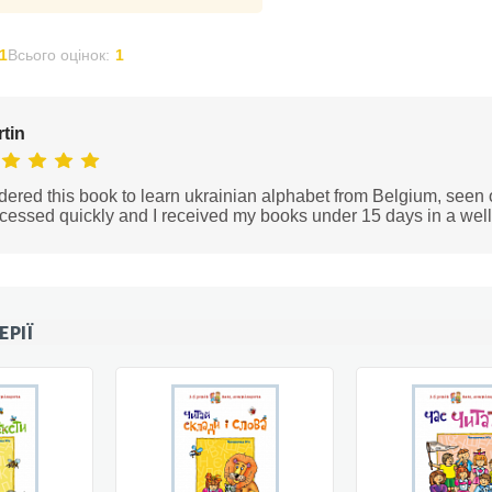
1
Всього оцінок:
1
tin
rdered this book to learn ukrainian alphabet from Belgium, seen 
cessed quickly and I received my books under 15 days in a wel
ЕРІЇ