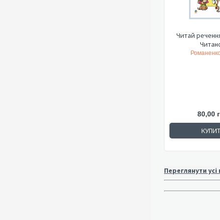
Читай речення
Читано
Романенко
80,00 
КУПИ
Переглянути усі