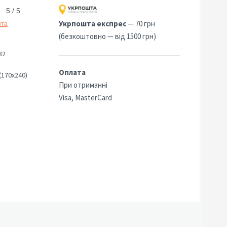
5 / 5
Укрпошта експрес
— 70 грн
ята
(безкоштовно — від 1500 грн)
32
Оплата
(170х240)
При отриманні
Visa, MasterCard