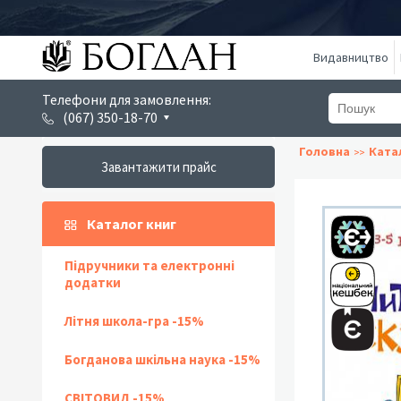
Видавництво
Телефони для замовлення:
(067) 350-18-70
Головна
Ката
Завантажити прайс
Каталог книг
Підручники та електронні
додатки
Літня школа-гра -15%
Богданова шкільна наука -15%
СВІТОВИД -15%