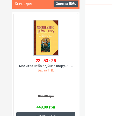
Книга дня
Знижка 50%
22
:
53
:
25
Молитва небо здіймає вгору. Ан...
Баран Г. В.
899,00 грн
449,00 грн