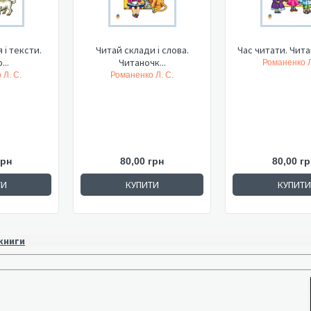
 і тексти.
Читай склади і слова.
Час читати. Чит
...
Читаночк...
Романенко Л
 Л. С.
Романенко Л. С.
грн
80,00 грн
80,00 гр
ТИ
КУПИТИ
КУПИТИ
 книги