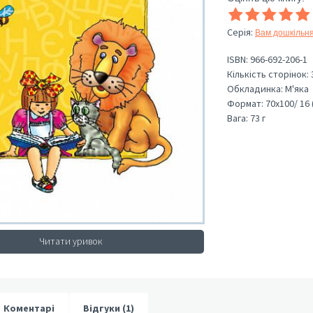
Серія
:
Вам дошкільн
ISBN:
966-692-206-1
Кількість сторінок:
Обкладинка:
М'яка
Формат:
70х100/ 16 
Вага:
73 г
Читати уривок
Коментарі
Відгуки (1)