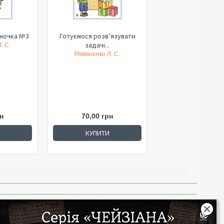
аночка №3
Готуємося розв’язувати
задачі...
. С.
Романенко Л. С.
н
70,00 грн
КУПИТИ