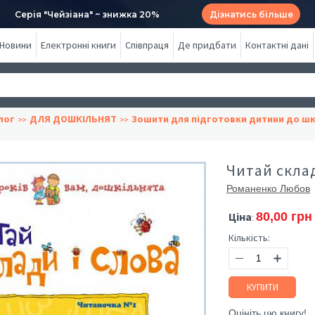
Серія "Чейзіана" ~ знижка 20%
Дізнатись більше
Новини
Електронні книги
Співпраця
Де придбати
Контактні дані
лог
ДЛЯ ДОШКІЛЬНЯТ
Зошити для підготовки дитини до ш
Читай склад
Романенко Любов
Ціна
80,00 грн
:
Кількість:
КУПИТИ
Оцініть цю книгу!