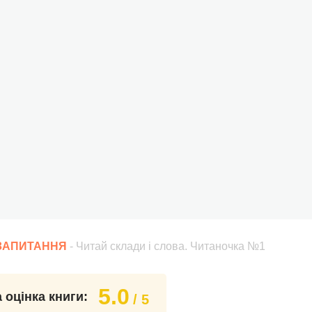
 ЗАПИТАННЯ
- Читай склади і слова. Читаночка №1
5.0
 оцінка книги:
/ 5