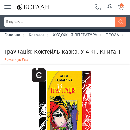
0
РОЗПРОДАЖ ~ 150 грн ~ 200 грн ~ 250 грн ~
Дізнатись більше
300 грн ~ РОЗПРОДАЖ
Головна
Каталог
ХУДОЖНЯ ЛІТЕРАТУРА
ПРОЗА
Л
Граvіtація: Коктейль-казка. У 4 кн. Книга 1
Романчук Леся