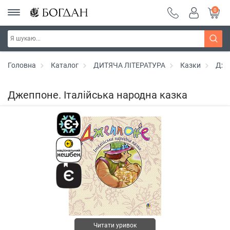
0
Головна
Каталог
ДИТЯЧА ЛІТЕРАТУРА
Казки
Дже
Джеппоне. Італійська народна казка
Читати уривок