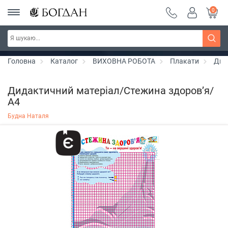
0
РОЗПРОДАЖ ~ 150 грн ~ 200 грн ~ 250 грн ~
Дізнатись більше
300 грн ~ РОЗПРОДАЖ
Головна
Каталог
ВИХОВНА РОБОТА
Плакати
Дид
Дидактичний матеріал/Стежина здоров’я/
А4
Будна Наталя