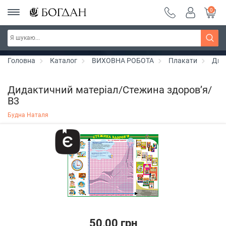
0
РОЗПРОДАЖ ~ 150 грн ~ 200 грн ~ 250 грн ~
Дізнатись більше
300 грн ~ РОЗПРОДАЖ
Головна
Каталог
ВИХОВНА РОБОТА
Плакати
Дид
Дидактичний матеріал/Стежина здоров’я/
В3
Будна Наталя
50,00 грн