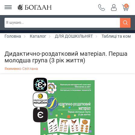
0
Серія "Чейзіана" ~ знижка 20%
Дізнатись більше
Головна
Каталог
ДЛЯ ДОШКІЛЬНЯТ
Таблиці та комп
Дидактично-роздатковий матеріал. Перша
молодша група (3 рік життя)
Якименко Світлана