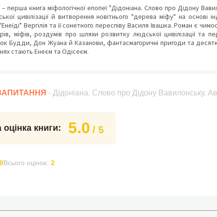
" – перша книга міфологічної епопеї "Дідоніана. Слово про Дідону Вави
кої цивілізації й витворення новітнього "дерева міфу" на основі ін
"Енеїді" Вергілія та її сонетного переспіву Василя Івашка. Роман є чи
ів, міфів, роздумів про шляхи розвитку людської цивілізації та пе
ок Будди, Дон Жуана й Казанови, фантасмагоричні пригоди та десятк
нях стають Енеєм та Одісеєм.
 ЗАПИТАННЯ
- Дідоніана. Слово про Дідону Вавилонську. А
5.0
 оцінка книги:
/ 5
0
Всього оцінок:
2