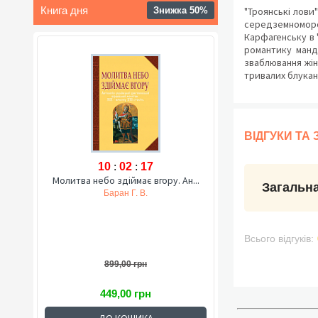
Книга дня
Знижка 50%
"Троянські лови
середземноморсь
Карфагенську в 
романтику мандр
зваблювання жін
тривалих блукан
ВІДГУКИ ТА
10
:
02
:
16
Молитва небо здіймає вгору. Ан...
Загальна
Баран Г. В.
Всього відгуків:
899,00 грн
449,00 грн