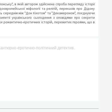
лонську", в якій автором здійснена спроба перегляду історії
доєвропейської міфології та релігій, переказів про Дідону
мось середнім між "Дон Кіхотом" та "Декамероном", поєднуючи
рипетії українського сьогодення з оповідями про секрети
и романтично-еротичних історій, пережитих героями, що в
вантюрно-еротично-політичний детектив.