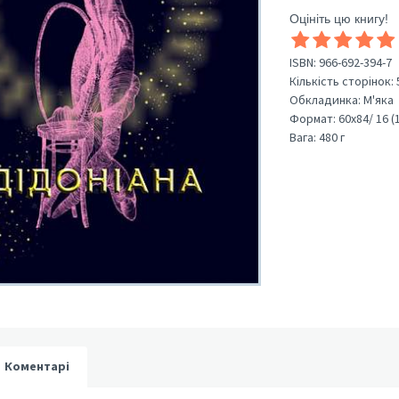
Оцініть цю книгу!
ISBN:
966-692-394-7
Кількість сторінок:
Обкладинка:
М'яка
Формат:
60х84/ 16 (
Вага:
480 г
Коментарі