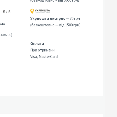
(безкоштовно – від 3000 грн)
5 / 5
Укрпошта експрес
— 70 грн
544
(безкоштовно — від 1500 грн)
145х200)
Оплата
При отриманні
Visa, MasterCard