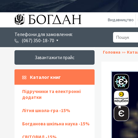
Видавництво
Телефони для замовлення:
(067) 350-18-70
Головна
Ката
Завантажити прайс
Каталог книг
Підручники та електронні
додатки
Літня школа-гра -15%
Богданова шкільна наука -15%
СВІТОВИД -15%