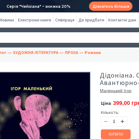
Серія "Чейзіана" ~ знижка 20%
Дізнатись більше
Новини
Електронні книги
Співпраця
Де придбати
Контактні дані
лог
ХУДОЖНЯ ЛІТЕРАТУРА
ПРОЗА
Романи
Дідоніана. 
Авантюрно-
Маленький Ігор
Ціна
399,00 гр
:
Кількість:
КУПИТИ