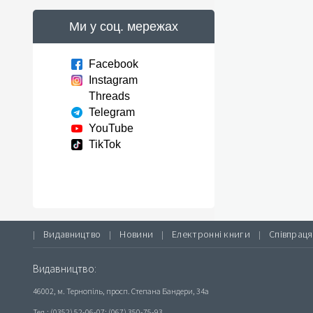
Ми у соц. мережах
Facebook
Instagram
Threads
Telegram
YouTube
TikTok
Видавництво
Новини
Електронні книги
Співпраця
|
|
|
|
Видавництво:
46002, м. Тернопіль, просп. Степана Бандери, 34а
Тел.: (0352) 52-06-07; (067) 350-75-93