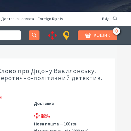
Доставка і оплата
Foreign Rights
Вхід
КОШИК
Слово про Дідону Вавилонську.
еротично-політичний детектив.
н
Доставка
Нова пошта
— 100 грн