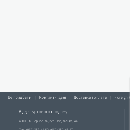
Де придбати
Контактні дані
Доставка і оплата
Foreign 
|
|
|
|
Відділ гуртового продажу:
46008, м. Тернопіль, вул. Подільська, 44
Тел.: (067) 351-44-52, (067) 350-48-17