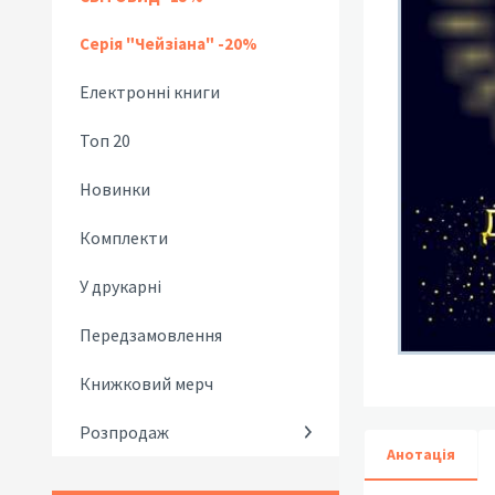
Серія "Чейзіана" -20%
Електронні книги
Топ 20
Новинки
Комплекти
У друкарні
Передзамовлення
Книжковий мерч
Розпродаж
Анотація