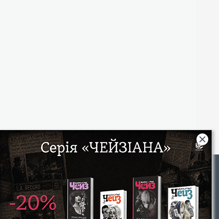
Rights
|
Інтернет-магазин «Видавництво Богдан»:
46018, м. Тернопіль, А/С 529
Тел.: (067) 350-18-70, (066) 727-17-62