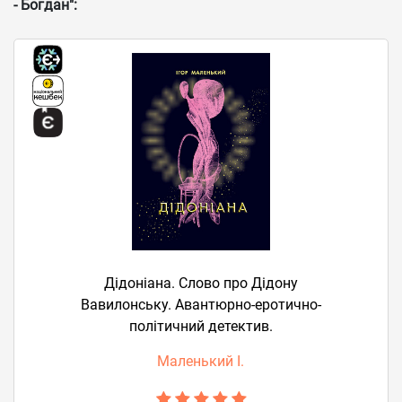
- Богдан":
Дідоніана. Слово про Дідону
Вавилонську. Авантюрно-еротично-
політичний детектив.
Маленький І.