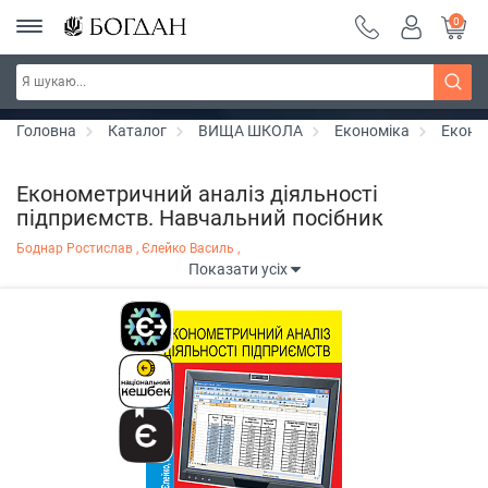
0
РОЗПРОДАЖ ~ 150 грн ~ 200 грн ~ 250 грн ~
Дізнатись більше
300 грн ~ РОЗПРОДАЖ
Головна
Каталог
ВИЩА ШКОЛА
Економіка
Економ
Економетричний аналіз діяльності
підприємств. Навчальний посібник
Боднар Ростислав ,
Єлейко Василь ,
Показати усіх