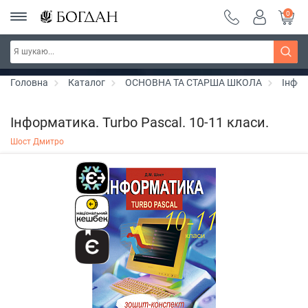
0
РОЗПРОДАЖ ~ 150 грн ~ 200 грн ~ 250 грн ~
Дізнатись більше
300 грн ~ РОЗПРОДАЖ
Головна
Каталог
ОСНОВНА ТА СТАРША ШКОЛА
Інфо
Інформатика. Turbo Pascal. 10-11 класи.
Шост Дмитро