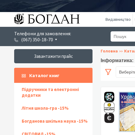
Видавництво
Телефони для замовлення:
(067) 350-18-70
Головна
Ката
Завантажити прайс
Інформатика: 
Виберіт
Каталог книг
Підручники та електронні
додатки
Літня школа-гра -15%
Богданова шкільна наука -15%
СВІТОВИД -15%