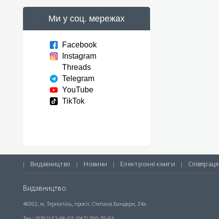
Ми у соц. мережах
Facebook
Instagram
Threads
Telegram
YouTube
TikTok
Видавництво
Новини
Електронні книги
Співпраця
|
|
|
|
Видавництво:
46002, м. Тернопіль, просп. Степана Бандери, 34а
Тел.: (0352) 52-06-07; (067) 350-75-93