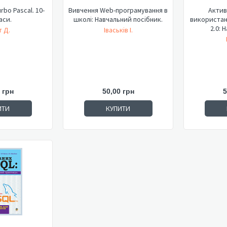
rbo Pascal. 10-
Вивчення Web-програмування в
Актив
аси.
школі: Навчальний посібник.
використан
2.0: 
 Д.
Іваськів І.
 грн
50,00 грн
5
ИТИ
КУПИТИ