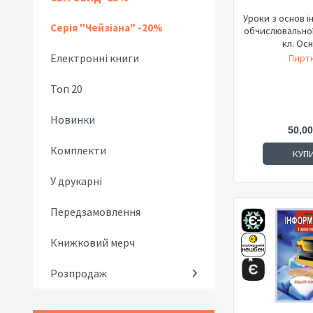
Уроки з основ 
Серія "Чейзіана" -20%
обчислювальної 
кл. Осн
Електронні книги
Пиртк
Топ 20
Новинки
50,00
Комплекти
КУП
У друкарні
Передзамовлення
Книжковий мерч
Розпродаж