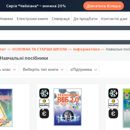
Серія "Чейзіана" ~ знижка 20%
Дізнатись більше
Новини
Електронні книги
Співпраця
Де придбати
Контактні дані
лог
ОСНОВНА ТА СТАРША ШКОЛА
Інформатика
Навчальні пос
Навчальні посібники
ь клас
Виберіть тип книги
єПідтримка