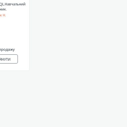
QL.Навчальний
ник.
к Н.
продажу
ЯНУТИ