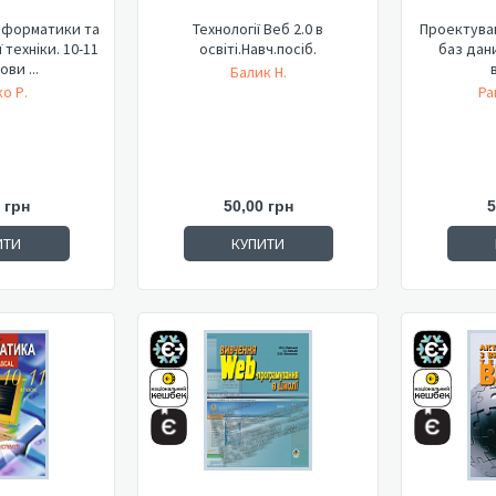
інформатики та
Технології Веб 2.0 в
Проектува
техніки. 10-11
освіті.Навч.посіб.
баз дан
ови ...
Балик Н.
о Р.
Ра
 грн
50,00 грн
5
ИТИ
КУПИТИ