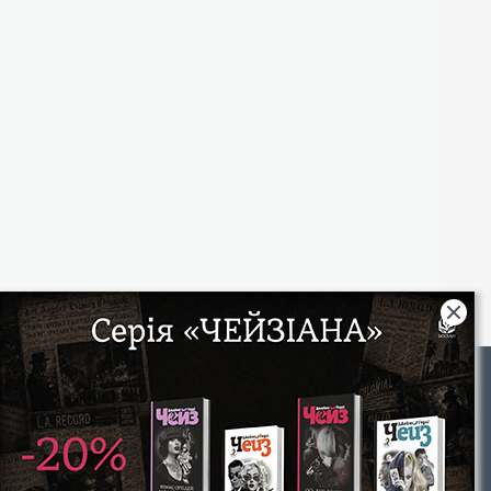
Rights
|
Інтернет-магазин «Видавництво Богдан»:
46018, м. Тернопіль, А/С 529
Тел.: (067) 350-18-70, (066) 727-17-62