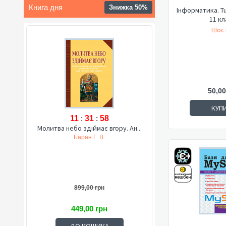
Книга дня
Знижка 50%
Інформатика. Tu
11 кл
Шост
50,00
КУП
11
:
31
:
57
Молитва небо здіймає вгору. Ан...
Баран Г. В.
899,00 грн
449,00 грн