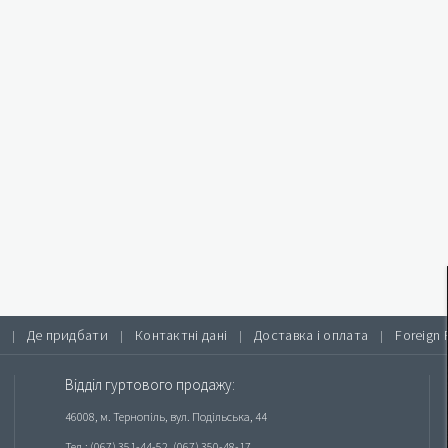
Де придбати
Контактні дані
Доставка і оплата
Foreign 
|
|
|
|
Відділ гуртового продажу:
46008, м. Тернопіль, вул. Подільська, 44
Тел.: (067) 351-44-52, (067) 350-48-17