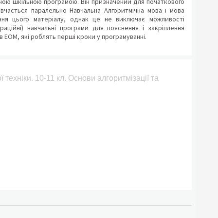
нною шкільною програмою. Він призначений для початкового
ивчається паралельно Навчальна Алгоритмічна мова і мова
ння цього матеріалу, однак це не виключає можливості
аційні) навчальні програми для пояснення і закріплення
ів ЕОМ, які роблять перші кроки у програмуванні.
 техніки. 10-11 кл. Основи алгоритмізації та