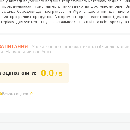
но у вигляді поурочного подання теоретичного матеріалу згідно з чи
з програмуванням, тому матеріал викладено на доступному рівні. В
Паскаль. Середовище програмування Algo є достатнім для вивче
нших програмних продуктів. Автором створені електронні (демонстр
еріалу. Для учителів та учнів загальноосвітніх шкіл та всіх користувач
 ЗАПИТАННЯ
- Уроки з основ інформатики та обчислювальної
я: Навчальний посібник.
0.0
 оцінка книги:
/ 5
0
Всього оцінок:
0