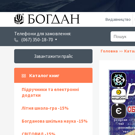
Видавництво
Телефони для замовлення:
(067) 350-18-70
Головна
Ката
Завантажити прайс
Каталог книг
Підручники та електронні
додатки
Літня школа-гра -15%
Богданова шкільна наука -15%
СВІТОВИД -15%