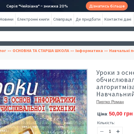
Серія "Чейзіана" ~ знижка 20%
Дізнатись більше
Новини
Електронні книги
Співпраця
Де придбати
Контактні дані
лог
ОСНОВНА ТА СТАРША ШКОЛА
Інформатика
Навчальні п
Уроки з ос
обчислюваль
алгоритміза
Навчальний
Пиртко Роман
Ціна
50,00 грн
:
Кількість: