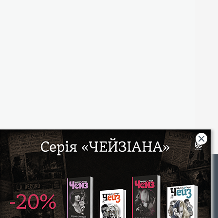
Rights
|
Інтернет-магазин «Видавництво Богдан»:
46018, м. Тернопіль, А/С 529
Тел.: (067) 350-18-70, (066) 727-17-62