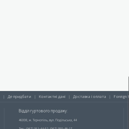
Де придбати
Контактні дані
Доставка і оплата
Foreign 
|
|
|
|
Відділ гуртового продажу:
46008, м. Тернопіль, вул. Подільська, 44
Тел.: (067) 351-44-52, (067) 350-48-17