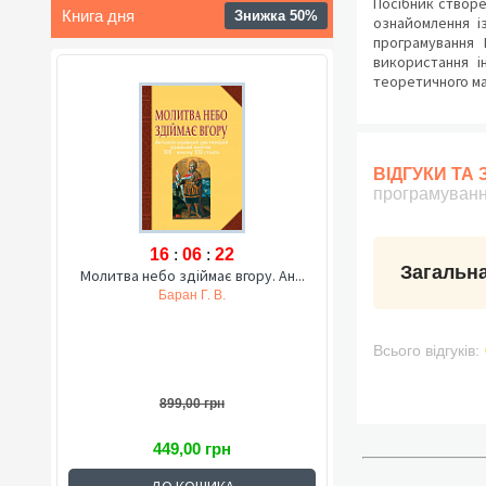
Посібник створе
Книга дня
Знижка 50%
ознайомлення і
програмування 
використання і
теоретичного мат
ВІДГУКИ ТА
програмуванн
16
:
06
:
21
Загальна
Молитва небо здіймає вгору. Ан...
Баран Г. В.
Всього відгуків:
899,00 грн
449,00 грн