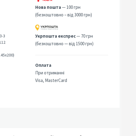
Нова пошта
— 100 грн
(безкоштовно – від 3000 грн)
3-3
Укрпошта експрес
— 70 грн
112
(безкоштовно — від 1500 грн)
145х200)
Оплата
При отриманні
Visa, MasterCard