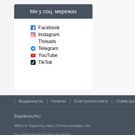
Ми у соц. мережах
Facebook
Instagram
Threads
Telegram
YouTube
TikTok
Видавництво
Новини
Електронні книги
Співпраця
|
|
|
|
Видавництво:
46002, м. Тернопіль, просп. Степана Бандери, 34а
Тел.: (0352) 52-06-07; (067) 350-75-93