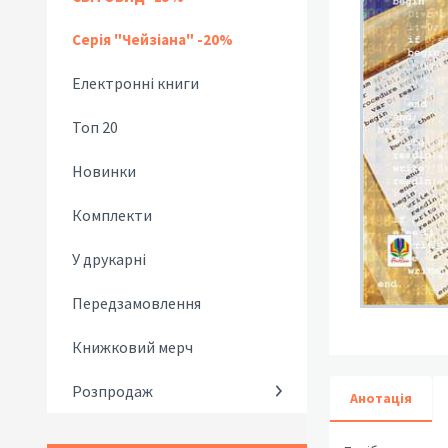
Серія "Чейзіана" -20%
Електронні книги
Топ 20
Новинки
Комплекти
У друкарні
Передзамовлення
Книжковий мерч
Розпродаж
Анотація