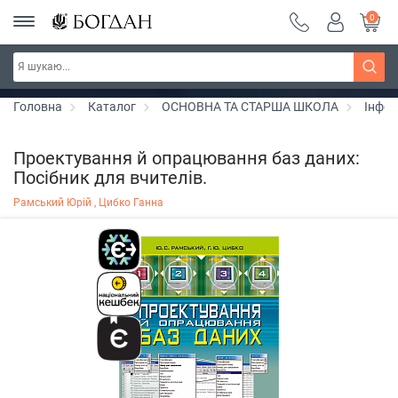
0
РОЗПРОДАЖ ~ 150 грн ~ 200 грн ~ 250 грн ~
Дізнатись більше
300 грн ~ РОЗПРОДАЖ
Головна
Каталог
ОСНОВНА ТА СТАРША ШКОЛА
Інфо
Проектування й опрацювання баз даних:
Посібник для вчителів.
Рамський Юрій ,
Цибко Ганна