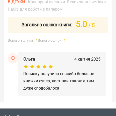
ВІДГУКИ
- Кольорові писанки. Великодня листівка.
Набір для роботи з папером
5.0
Загальна оцінка книги:
/ 5
Всього відгуків:
1
Всього оцінок:
1
О
Ольга
4 квітня 2025
Посилку получила спасибо большое
книжки супер, листівки також дітям
дуже сподобалося