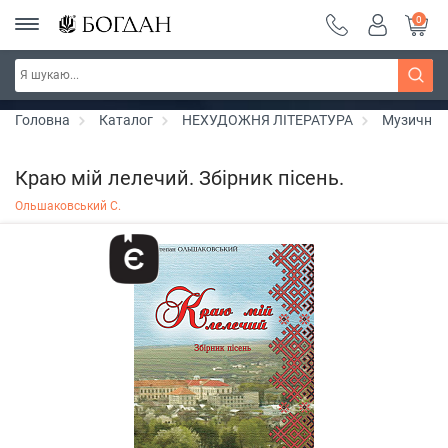
0
Серія "Вандербікери" ~ знижка 25%
Дізнатись більше
Головна
Каталог
НЕХУДОЖНЯ ЛІТЕРАТУРА
Музичні 
Краю мій лелечий. Збірник пісень.
Ольшаковський С.