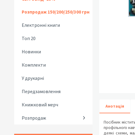
Розпродаж 150/200/250/300 грн
Електронні книги
Топ 20
Новинки
Комплекти
У друкарні
Передзамовлення
Книжковий мерч
Анотація
Розпродаж
Посібник містит
профільного нав
деякі схеми, ма