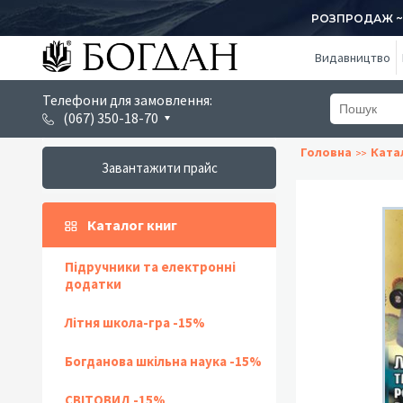
РОЗПРОДАЖ ~ 1
Видавництво
Телефони для замовлення:
(067) 350-18-70
Головна
Ката
Завантажити прайс
Каталог книг
Підручники та електронні
додатки
Літня школа-гра -15%
Богданова шкільна наука -15%
СВІТОВИД -15%