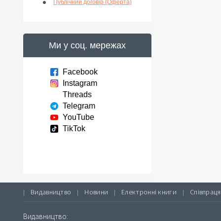
Публічний договір (Оферта)
Ми у соц. мережах
Facebook
Instagram
Threads
Telegram
YouTube
TikTok
Видавництво
Новини
Електронні книги
Співпраця
|
|
|
|
Видавництво: