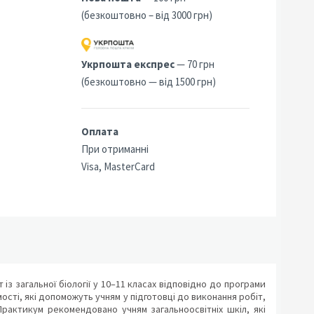
(безкоштовно – від 3000 грн)
Укрпошта експрес
— 70 грн
(безкоштовно — від 1500 грн)
Оплата
При отриманні
Visa, MasterCard
із загальної біології у 10–11 класах відповідно до програми
ості, які допоможуть учням у підготовці до виконання робіт,
Практикум рекомендовано учням загальноосвітніх шкіл, які