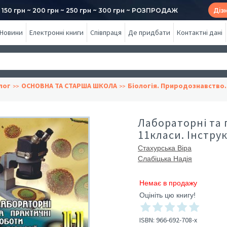
50 грн ~ 200 грн ~ 250 грн ~ 300 грн ~ РОЗПРОДАЖ
Діз
Новини
Електронні книги
Співпраця
Де придбати
Контактні дані
лог
ОСНОВНА ТА СТАРША ШКОЛА
Біологія. Природознавство.
Лабораторні та п
11класи. Інстру
Стахурська Віра
Слабіцька Надія
Немає в продажу
Оцініть цю книгу!
ISBN:
966-692-708-x