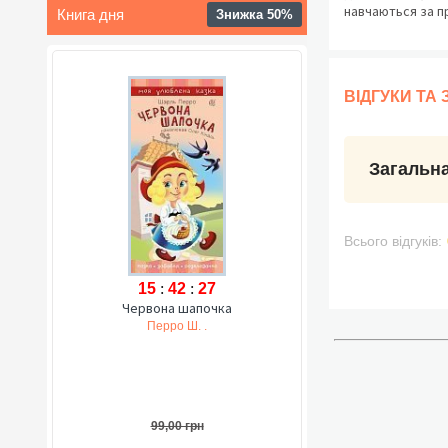
навчаються за пр
Книга дня
Знижка 50%
ВІДГУКИ ТА
Загальна
Всього відгуків:
15
:
42
:
26
Червона шапочка
Перро Ш. .
99,00 грн