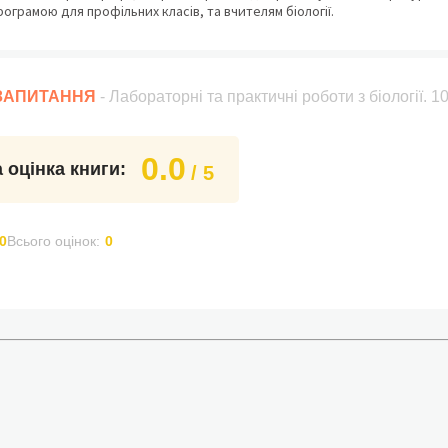
ограмою для профільних класів, та вчителям біології.
 ЗАПИТАННЯ
- Лабораторні та практичні роботи з біології. 1
0.0
 оцінка книги:
/ 5
0
Всього оцінок:
0