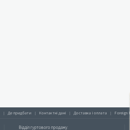
Де придбати
Контактні дані
Доставка і оплата
Foreign 
|
|
|
|
Відділ гуртового продажу: