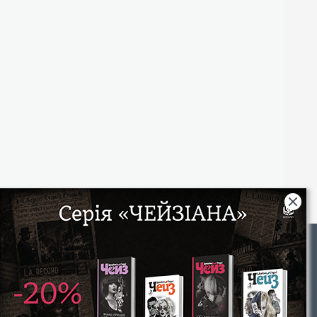
Rights
|
Інтернет-магазин «Видавництво Богдан»:
46018, м. Тернопіль, А/С 529
Тел.: (067) 350-18-70, (066) 727-17-62