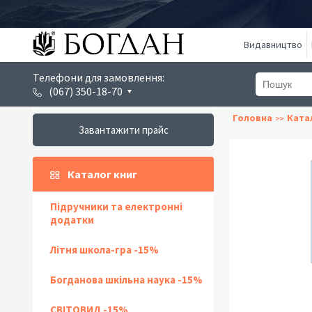
Видавництво
Телефони для замовлення:
(067) 350-18-70
Головна
Ката
Завантажити прайс
Каталог книг
Підручники та електронні
додатки
Літня школа-гра -15%
Богданова шкільна наука -15%
СВІТОВИД -15%