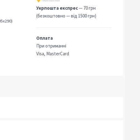
8
Укрпошта експрес
— 70 грн
(безкоштовно — від 1500 грн)
05х290)
Оплата
При отриманні
Visa, MasterCard