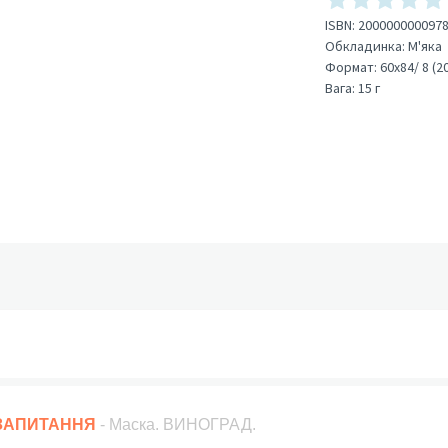
ISBN:
200000000097
Обкладинка:
М'яка
Формат:
60х84/ 8 (2
Вага:
15 г
 ЗАПИТАННЯ
- Маска. ВИНОГРАД.