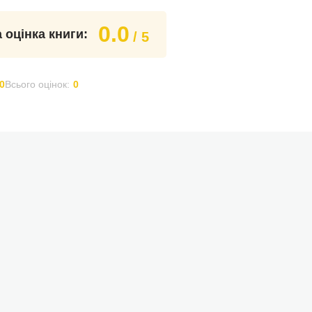
0.0
 оцінка книги:
/ 5
0
Всього оцінок:
0