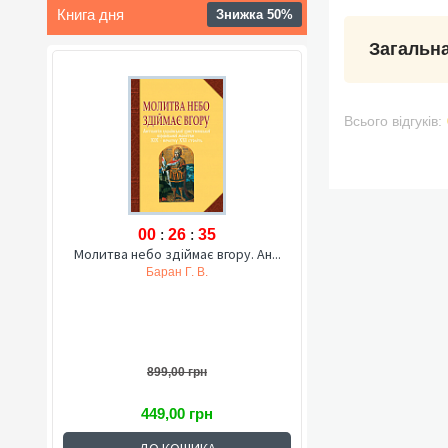
Книга дня
Знижка 50%
Загальна
Всього відгуків:
00
:
26
:
34
Молитва небо здіймає вгору. Ан...
Баран Г. В.
899,00 грн
449,00 грн