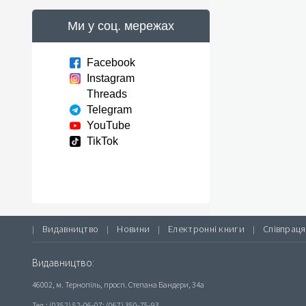
Ми у соц. мережах
Facebook
Instagram
Threads
Telegram
YouTube
TikTok
Видавництво
Новини
Електронні книги
Співпраця
|
|
|
|
Видавництво:
46002, м. Тернопіль, просп. Степана Бандери, 34а
Тел.: (0352) 52-06-07; (067) 350-75-93