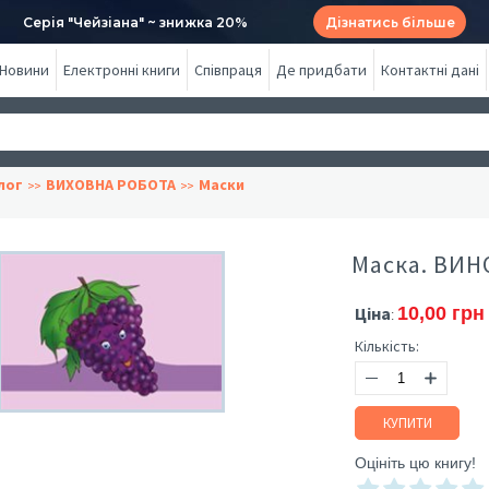
Серія "Чейзіана" ~ знижка 20%
Дізнатись більше
Новини
Електронні книги
Співпраця
Де придбати
Контактні дані
лог
ВИХОВНА РОБОТА
Маски
Маска. ВИН
Ціна
10,00 грн
:
Кількість:
КУПИТИ
Оцініть цю книгу!