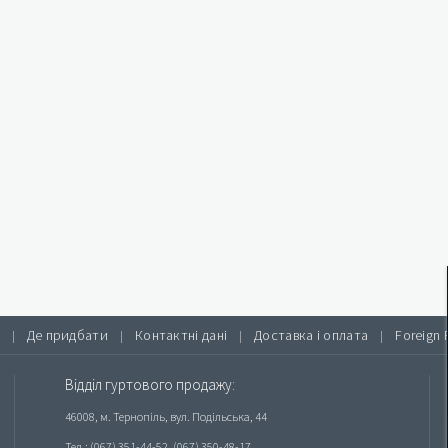
Де придбати
Контактні дані
Доставка і оплата
Foreign 
|
|
|
|
Відділ гуртового продажу:
46008, м. Тернопіль, вул. Подільська, 44
Тел.: (067) 351-44-52, (067) 350-48-17