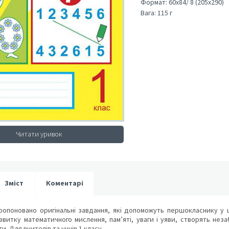
Формат:
60х84/ 8 (205х290)
Вага:
115 г
Читати уривок
Зміст
Коментарі
ропоновано оригінальні завдання, які допоможуть першокласнику у ц
витку математичного мислення, пам’яті, уваги і уяви, створять незаб
и. Для вчителів та учнів 1 класу.