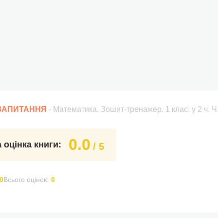
 ЗАПИТАННЯ
- Математика. Зошит-тренажер. 1 клас: у 2 ч. Ч
0.0
 оцінка книги:
/ 5
0
Всього оцінок:
0