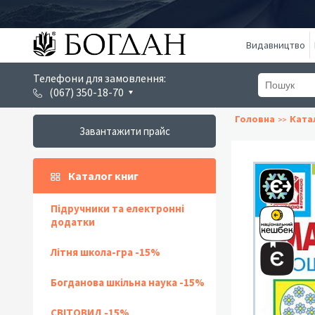
Видавництво
Телефони для замовлення:
(067) 350-18-70
Головна
Ката
Завантажити прайс
Каталог книг
Підручники та електронні
додатки
Літня школа-гра -15%
Богданова шкільна наука -15%
СВІТОВИД -15%