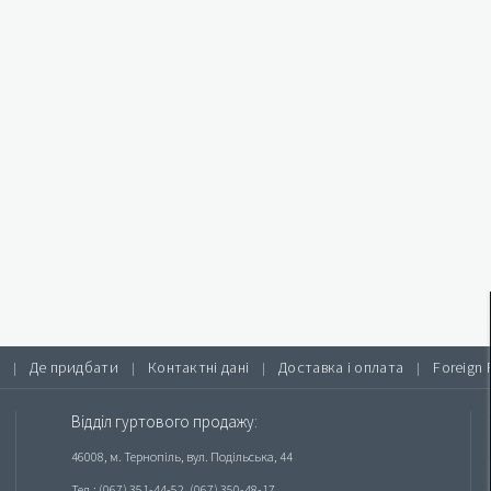
Де придбати
Контактні дані
Доставка і оплата
Foreign 
|
|
|
|
Відділ гуртового продажу:
46008, м. Тернопіль, вул. Подільська, 44
Тел.: (067) 351-44-52, (067) 350-48-17