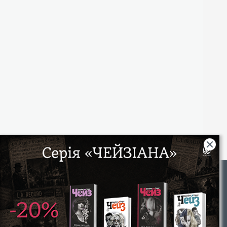
Rights
|
Інтернет-магазин «Видавництво Богдан»:
46018, м. Тернопіль, А/С 529
Тел.: (067) 350-18-70, (066) 727-17-62