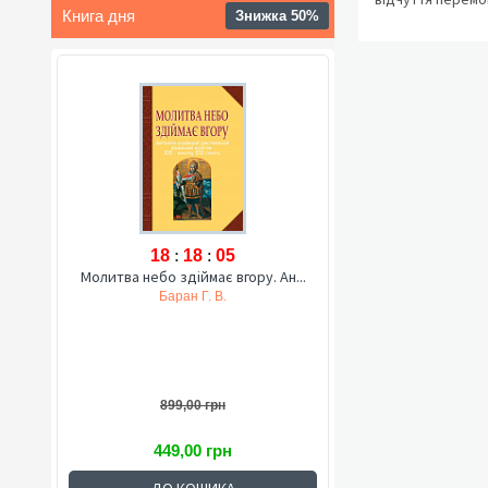
Книга дня
Знижка 50%
18
:
18
:
04
Молитва небо здіймає вгору. Ан...
Баран Г. В.
899,00 грн
449,00 грн