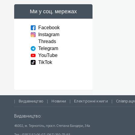
Ми у соц. мережах
Facebook
Instagram
Threads
Telegram
YouTube
TikTok
Видавництво
Новини
Електронні книги
Співпраця
|
|
|
|
Видавництво:
46002, м. Тернопіль, просп. Степана Бандери, 34а
Тел.: (0352) 52-06-07; (067) 350-75-93