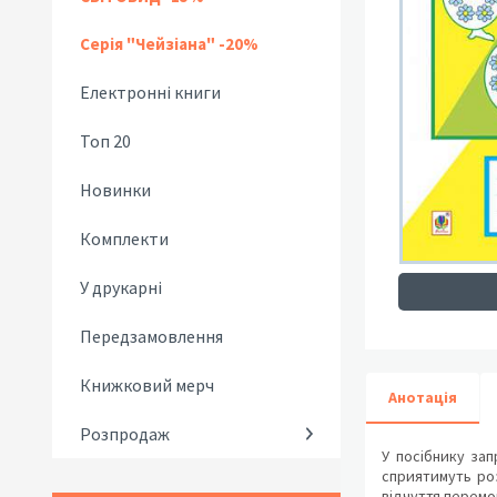
Серія "Чейзіана" -20%
Електронні книги
Топ 20
Новинки
Комплекти
У друкарні
Передзамовлення
Книжковий мерч
Анотація
Розпродаж
У посібнику зап
сприятимуть роз
відчуття перемог