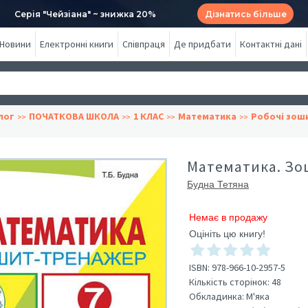
Серія "Чейзіана" ~ знижка 20%
Дізнатись більше
Новини
Електронні книги
Співпраця
Де придбати
Контактні дані
лог
ПОЧАТКОВА ШКОЛА
1 КЛАС
Математика
Робочі зош
Математика. Зоши
Будна Тетяна
Немає в продажу
Оцініть цю книгу!
ISBN:
978-966-10-2957-5
Кількість сторінок:
48
Обкладинка:
М'яка