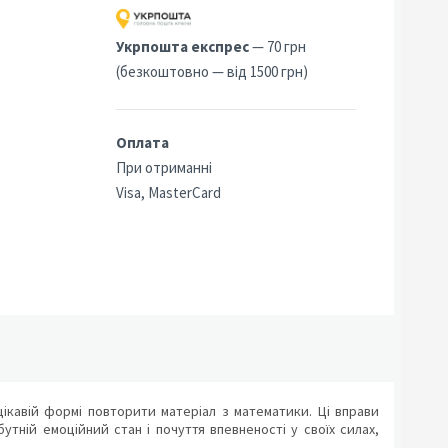
Укрпошта експрес
— 70 грн
(безкоштовно — від 1500 грн)
Оплата
При отриманні
Visa, MasterCard
ікавій формі повторити матеріал з математики. Ці вправи
утній емоційний стан і почуття впевненості у своїх силах,