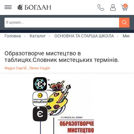
0
Серія "Чейзіана" ~ знижка 20%
Дізнатись більше
Головна
Каталог
ОСНОВНА ТА СТАРША ШКОЛА
Мист
Образотворче мистецтво в
таблицях.Словник мистецьких термінів.
Федун Сергій ,
Лепко Надія