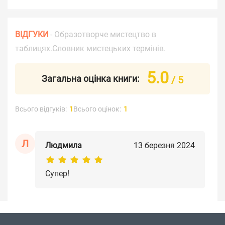
ВІДГУКИ
- Образотворче мистецтво в
таблицях.Словник мистецьких термінів.
5.0
Загальна оцінка книги:
/ 5
Всього відгуків:
1
Всього оцінок:
1
Л
Людмила
13 березня 2024
Супер!