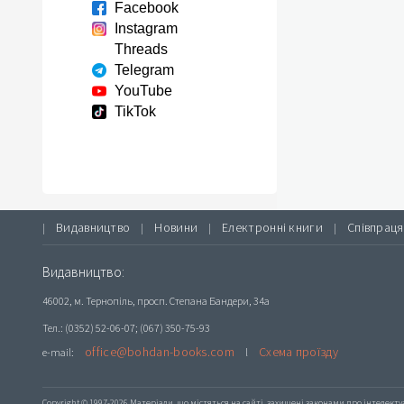
Facebook
Instagram
Threads
Telegram
YouTube
TikTok
Видавництво
Новини
Електронні книги
Співпраця
|
|
|
|
Видавництво:
46002, м. Тернопіль, просп. Степана Бандери, 34а
Тел.: (0352) 52-06-07; (067) 350-75-93
office@bohdan-books.com
Схема проїзду
e-mail:
l
Copyright © 1997-2026 Матеріали, що містяться на сайті, захищені законами про інтелекту