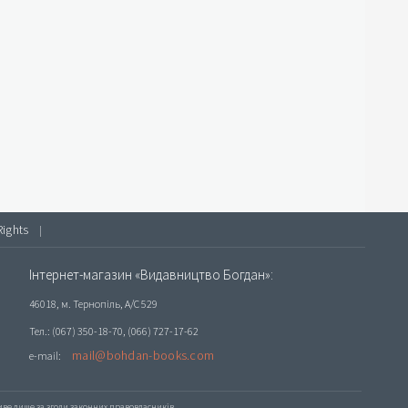
Rights
|
Інтернет-магазин «Видавництво Богдан»:
46018, м. Тернопіль, А/С 529
Тел.: (067) 350-18-70, (066) 727-17-62
mail@bohdan-books.com
e-mail:
е лише за згоди законних правовласників.