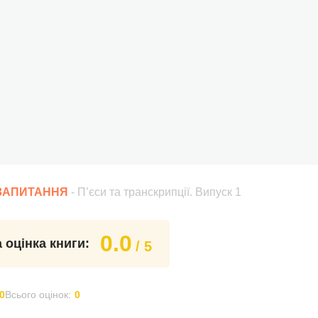
 ЗАПИТАННЯ
- П’єси та транскрипції. Випуск 1
0.0
 оцінка книги:
/ 5
0
Всього оцінок:
0