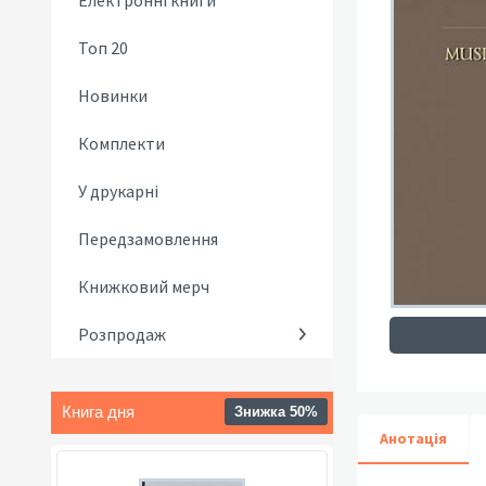
Електронні книги
Топ 20
Новинки
Комплекти
У друкарні
Передзамовлення
Книжковий мерч
Розпродаж
Книга дня
Знижка 50%
Анотація