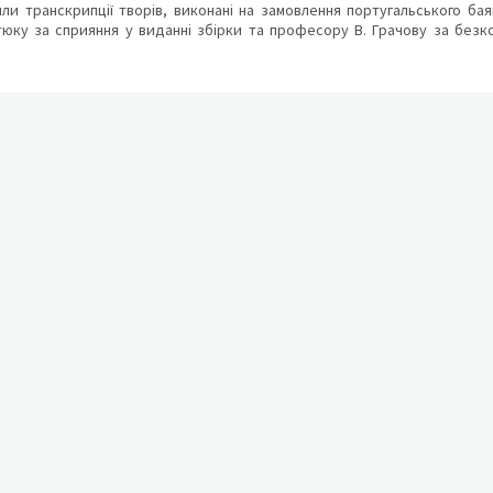
ли транскрипції творів, виконані на замовлення португальського ба
тюку за сприяння у виданні збірки та професору В. Грачову за безк