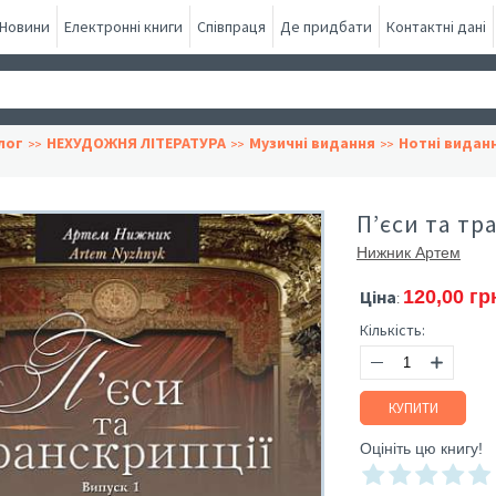
Новини
Електронні книги
Співпраця
Де придбати
Контактні дані
лог
НЕХУДОЖНЯ ЛІТЕРАТУРА
Музичні видання
Нотні видан
П’єси та тр
Нижник Артем
Ціна
120,00 гр
:
Кількість:
КУПИТИ
Оцініть цю книгу!