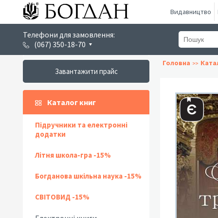
Видавництво
Телефони для замовлення:
(067) 350-18-70
Головна
Ката
Завантажити прайс
Каталог книг
Підручники та електронні
додатки
Літня школа-гра -15%
Богданова шкільна наука -15%
СВІТОВИД -15%