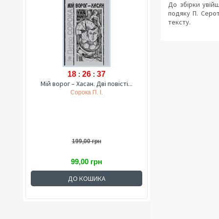
До збірки увійш
подяку П. Серо
тексту.
18
:
26
:
36
Мій ворог – Хасан. Дві повісті...
Сорока П. І.
199,00 грн
99,00 грн
ДО КОШИКА