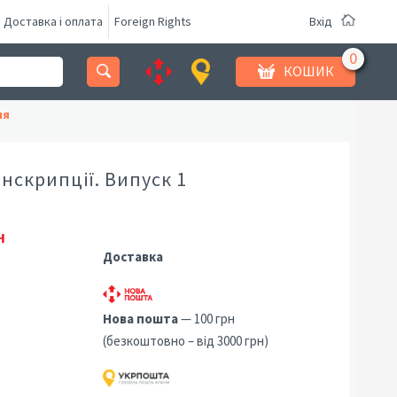
Доставка і оплата
Foreign Rights
Вхід
КОШИК
ня
анскрипції. Випуск 1
н
Доставка
Нова пошта
— 100 грн
(безкоштовно – від 3000 грн)