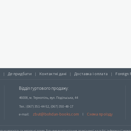
Де придбати
Контактні дані
Доставка і оплата
Foreign 
|
|
|
|
Відділ гуртового продажу:
46008, м. Тернопіль, вул. Подільська, 44
Тел.: (067) 351-44-52, (067) 350-48-17
zbut@bohdan-books.com
Схема проїзду
e-mail:
l
альну власність та авторські права. Будь-яке
використання розміщеної на сайті інформації
можлив