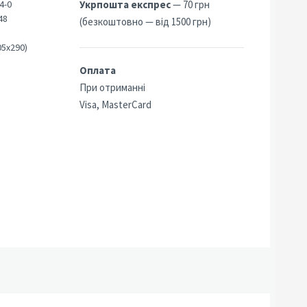
4-0
Укрпошта експрес
— 70 грн
48
(безкоштовно — від 1500 грн)
05х290)
Оплата
При отриманні
Visa, MasterCard