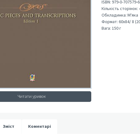
ISBN:
979-0-707579-6
Кількість сторінок:
Обкладинка:
М'яка
Формат:
60х84/ 8 (2
Вага:
150 г
Читати уривок
Зміст
Коментарі