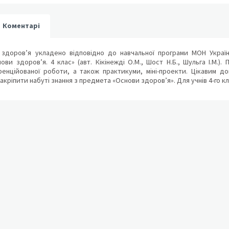
Коментарі
здоров’я укладено відповідно до навчальної програми МОН України
ови здоров’я. 4 клас» (авт. Кікінежді О.М., Шост Н.Б., Шульга І.М.). 
ренційованої роботи, а також практикуми, міні-проекти. Цікавим 
акріпити набуті знання з предмета «Основи здоров’я». Для учнів 4-го кл