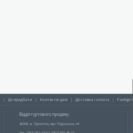
Де придбати
Контактні дані
Доставка і оплата
Foreign 
|
|
|
|
Відділ гуртового продажу:
46008, м. Тернопіль, вул. Подільська, 44
Тел.: (067) 351-44-52, (067) 350-48-17