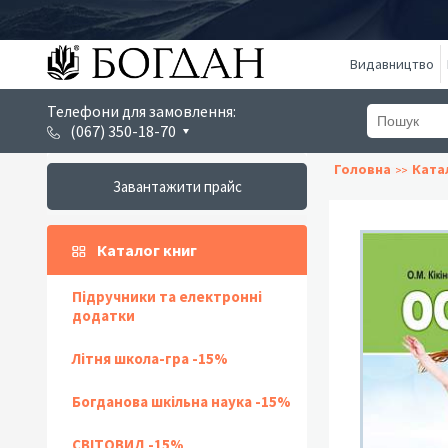
Видавництво
Телефони для замовлення:
(067) 350-18-70
Головна
Ката
Завантажити прайс
Каталог книг
Підручники та електронні
додатки
Літня школа-гра -15%
Богданова шкільна наука -15%
СВІТОВИД -15%