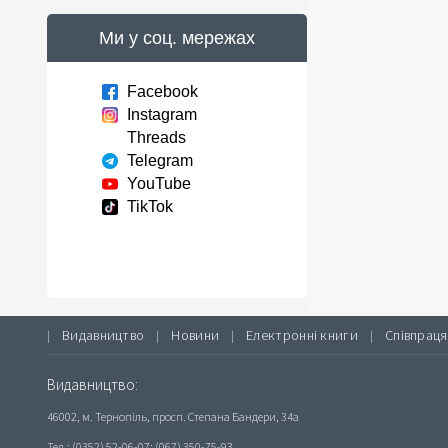
Ми у соц. мережах
Facebook
Instagram
Threads
Telegram
YouTube
TikTok
Видавництво
Новини
Електронні книги
Співпраця
|
|
|
|
Видавництво:
46002, м. Тернопіль, просп. Степана Бандери, 34а
Тел.: (0352) 52-06-07; (067) 350-75-93