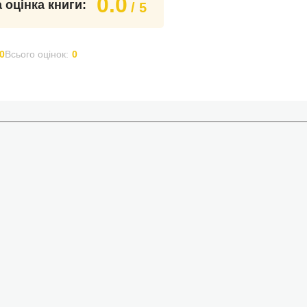
0.0
 оцінка книги:
/ 5
0
Всього оцінок:
0