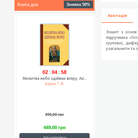
Книга дня
Знижка 50%
Анотація
Зошит з основ 
підручника «Осн
групової, дифе
узагальнити та з
02
:
04
:
57
Молитва небо здіймає вгору. Ан...
Баран Г. В.
899,00 грн
449,00 грн