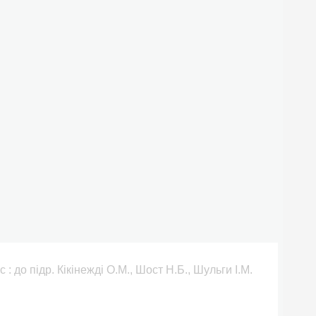
: до підр. Кікінежді О.М., Шост Н.Б., Шульги І.М.