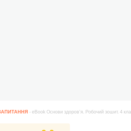
 ЗАПИТАННЯ
- eBook Основи здоров’я. Робочий зошит. 4 клас 