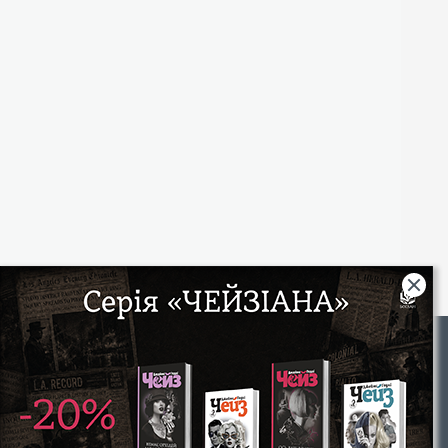
Rights
|
Інтернет-магазин «Видавництво Богдан»:
46018, м. Тернопіль, А/С 529
Тел.: (067) 350-18-70, (066) 727-17-62