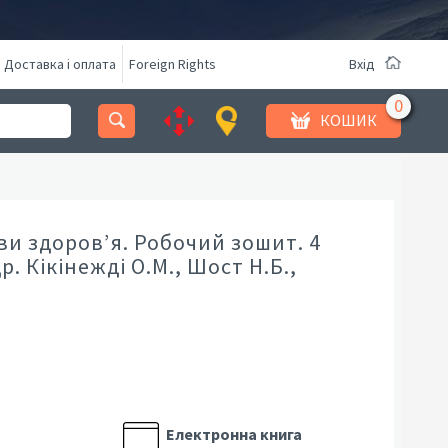
Доставка і оплата
Foreign Rights
Вхід
КОШИК
ви здоров’я. Робочий зошит. 4
др. Кікінежді О.М., Шост Н.Б.,
Електронна книга