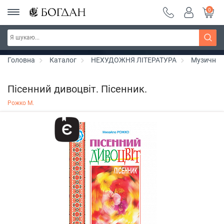
0
РОЗПРОДАЖ ~ 150 грн ~ 200 грн ~ 250 грн ~
Дізнатись більше
300 грн ~ РОЗПРОДАЖ
Головна
Каталог
НЕХУДОЖНЯ ЛІТЕРАТУРА
Музичні 
Пісенний дивоцвіт. Пісенник.
Рожко М.