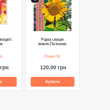
воцвіт.
Рідна серцю
к.
земля.Пісенник.
М.
Рожко М.
 грн
120,00 грн
и
Купити