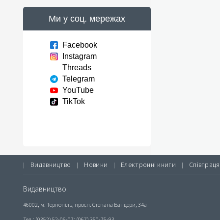
Ми у соц. мережах
Facebook
Instagram
Threads
Telegram
YouTube
TikTok
Видавництво
Новини
Електронні книги
Співпраця
|
|
|
|
Видавництво:
46002, м. Тернопіль, просп. Степана Бандери, 34а
Тел.: (0352) 52-06-07; (067) 350-75-93