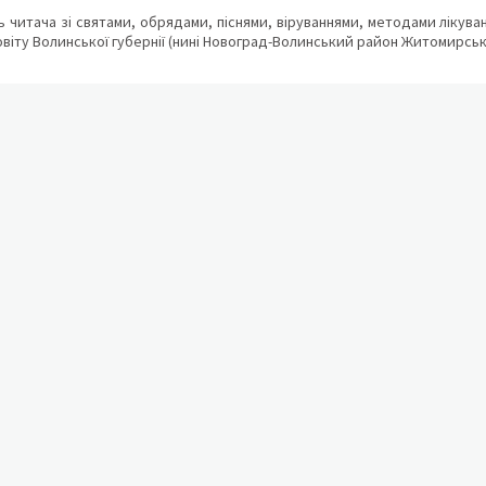
 читача зі святами, обрядами, піснями, віруваннями, методами лікуван
овіту Волинської губернії (нині Новоград-Волинський район Житомирсько