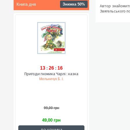
Книга дня
Знижка 50%
Автор знайомить
Звягельського п
13
:
26
:
15
Пригоди гномика Чарлі : казка
Мельничук Б. І.
99,00 грн
49,00 грн