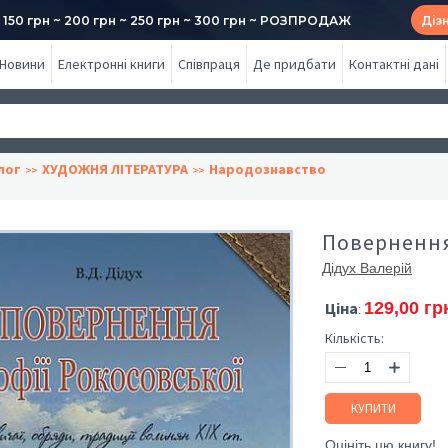
50 грн ~ 200 грн ~ 250 грн ~ 300 грн ~ РОЗПРОДАЖ
Діз
Новини
Електронні книги
Співпраця
Де придбати
Контактні дані
лог
ХУДОЖНЯ ЛІТЕРАТУРА
Народознавство
Повернення
Дідух Валерій
Ціна
129,00 гр
:
Кількість:
КУПИТИ
Оцініть цю книгу!