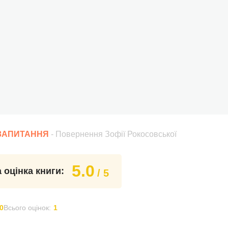
 ЗАПИТАННЯ
- Повернення Зофії Рокосовської
5.0
 оцінка книги:
/ 5
0
Всього оцінок:
1