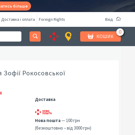
натись більше
Доставка і оплата
Foreign Rights
Вхід
КОШИК
 Зофії Рокосовської
н
Доставка
Нова пошта
— 100 грн
(безкоштовно – від 3000 грн)