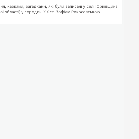
ня, казками, загадками, які були записані у селі Юрківщина
ї області) у середині XIX ст. Зофією Рокосовською.