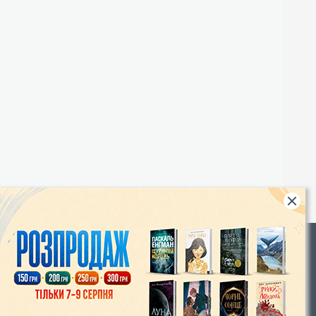
Rights
|
Інтернет-магазин «Видавництво Богдан»:
46018, м. Тернопіль, А/С 529
Тел.: (067) 350-18-70, (066) 727-17-62