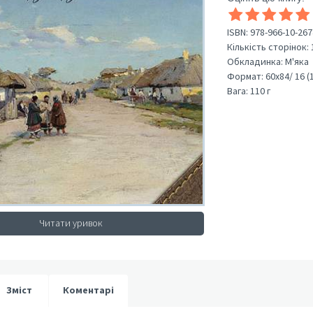
ISBN:
978-966-10-267
Кількість сторінок:
Обкладинка:
М'яка
Формат:
60х84/ 16 (
Вага:
110 г
Читати уривок
Зміст
Коментарі