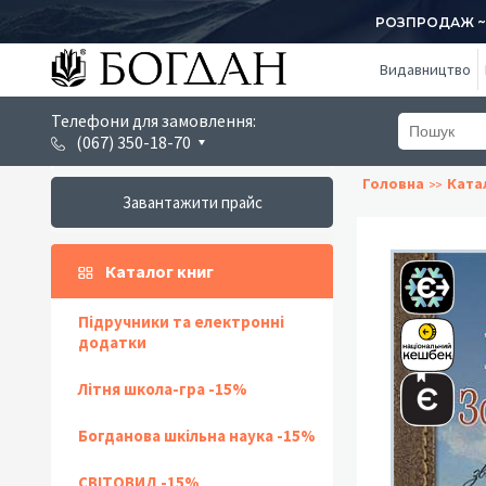
РОЗПРОДАЖ ~ 1
Видавництво
Телефони для замовлення:
(067) 350-18-70
Головна
Ката
Завантажити прайс
Каталог книг
Підручники та електронні
додатки
Літня школа-гра -15%
Богданова шкільна наука -15%
СВІТОВИД -15%