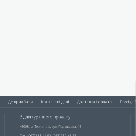
Де придбати
Контактні дані
Доставка і оплата
Foreign 
|
|
|
|
Відділ гуртового продажу:
46008, м. Тернопіль, вул. Подільська, 44
Тел.: (067) 351-44-52, (067) 350-48-17