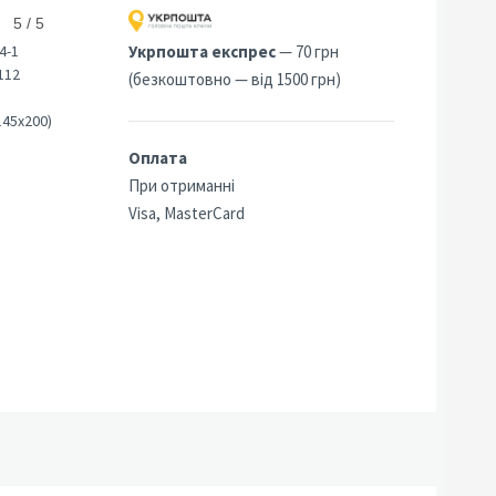
5 / 5
4-1
Укрпошта експрес
— 70 грн
112
(безкоштовно — від 1500 грн)
145х200)
Оплата
При отриманні
Visa, MasterCard