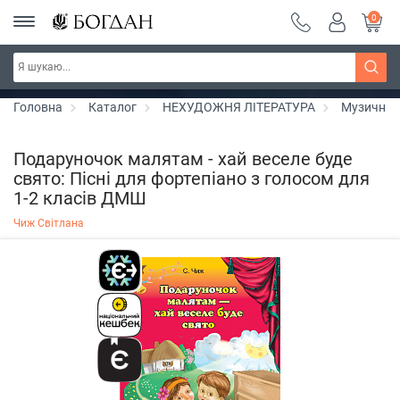
0
РОЗПРОДАЖ ~ 150 грн ~ 200 грн ~ 250 грн ~
Дізнатись більше
300 грн ~ РОЗПРОДАЖ
Головна
Каталог
НЕХУДОЖНЯ ЛІТЕРАТУРА
Музичні 
Подаруночок малятам - хай веселе буде
свято: Пісні для фортепіано з голосом для
1-2 класів ДМШ
Чиж Світлана