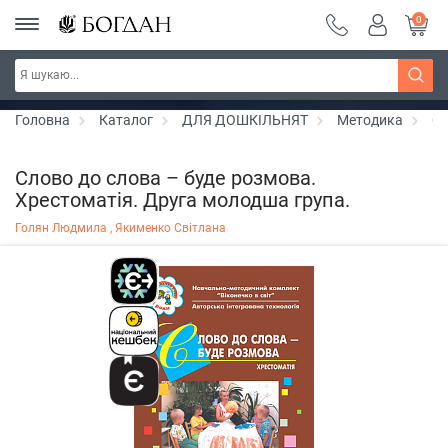
0
Серія "Вандербікери" ~ знижка 25%
Дізнатись більше
Головна
Каталог
ДЛЯ ДОШКІЛЬНЯТ
Методика
Сл
Слово до слова – буде розмова.
Хрестоматія. Друга молодша група.
Голян Людмила ,
Якименко Світлана