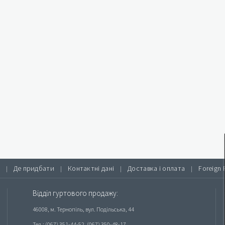
Де придбати
Контактні дані
Доставка і оплата
Foreign 
|
|
|
|
Відділ гуртового продажу:
46008, м. Тернопіль, вул. Подільська, 44
Тел.: (067) 351-44-52, (067) 350-48-17