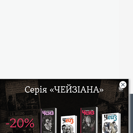
Rights
|
Інтернет-магазин «Видавництво Богдан»:
46018, м. Тернопіль, А/С 529
Тел.: (067) 350-18-70, (066) 727-17-62