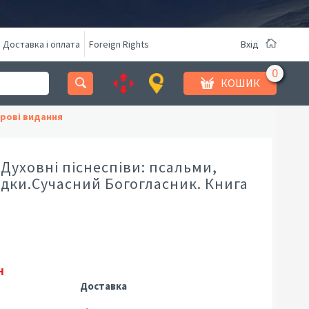
Доставка і оплата
Foreign Rights
Вхід
КОШИК
рові видання
. Духовні піснеспіви: псальми,
ядки.Сучасний Богогласник. Книга
н
Доставка