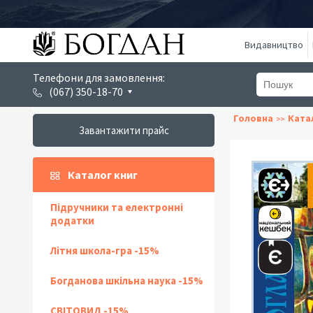
Видавництво
Телефони для замовлення:
(067) 350-18-70
Головна
Ката
Завантажити прайс
Каталог книг
Підручники та електронні
додатки
Літня школа-гра -15%
Богданова шкільна наука -15%
СВІТОВИД -15%