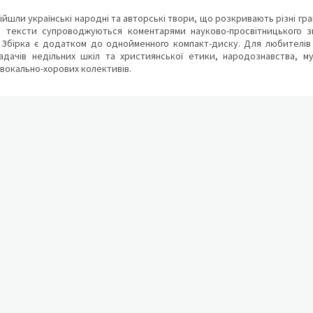
війшли українські народні та авторські твори, що розкривають різні гр
ні тексти супроводжуються коментарями науково-просвітницького зм
 Збірка є додатком до однойменного компакт-диску. Для любителів т
ладачів недільних шкіл та християнської етики, народознавства, му
вокально-хорових колективів.