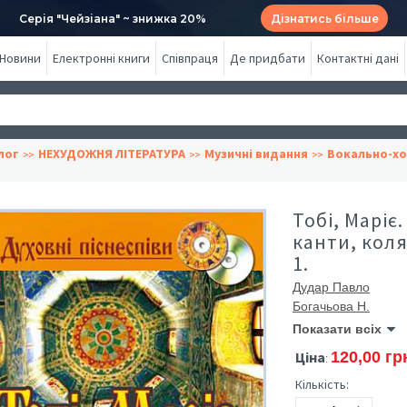
Серія "Чейзіана" ~ знижка 20%
Дізнатись більше
Новини
Електронні книги
Співпраця
Де придбати
Контактні дані
лог
НЕХУДОЖНЯ ЛІТЕРАТУРА
Музичні видання
Вокально-хо
Тобі, Маріє
канти, кол
1.
Дудар Павло
Богачьова Н.
Показати всіх
Ціна
120,00 гр
:
Кількість: