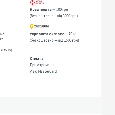
Нова пошта
— 100 грн
(безкоштовно – від 3000 грн)
6-5
Укрпошта експрес
— 70 грн
32
(безкоштовно — від 1500 грн)
170х215)
Оплата
При отриманні
Visa, MasterCard