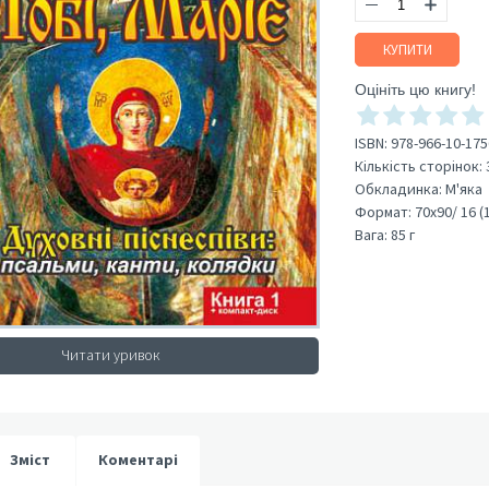
КУПИТИ
Оцініть цю книгу!
ISBN:
978-966-10-175
Кількість сторінок:
Обкладинка:
М'яка
Формат:
70х90/ 16 (
Вага:
85 г
Читати уривок
Зміст
Коментарі