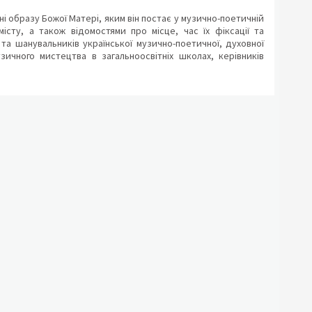
ані образу Божої Матері, яким він постає у музично-поетичній
істу, а також відомостями про місце, час їх фіксації та
а шанувальників української музично-поетичної, духовної
зичного мистецтва в загальноосвітніх школах, керівників