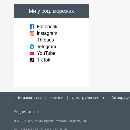
Ми у соц. мережах
Facebook
Instagram
Threads
Telegram
YouTube
TikTok
Видавництво
Новини
Електронні книги
Співпраця
|
|
|
|
Видавництво:
46002, м. Тернопіль, просп. Степана Бандери, 34а
Тел.: (0352) 52-06-07; (067) 350-75-93