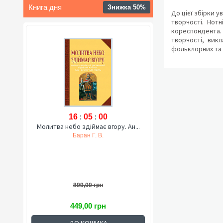
Книга дня
Знижка 50%
До цієї збірки у
творчості. Нот
кореспондента.
творчості, вик
фольклорних та 
16
:
04
:
59
Молитва небо здіймає вгору. Ан...
Баран Г. В.
899,00 грн
449,00 грн