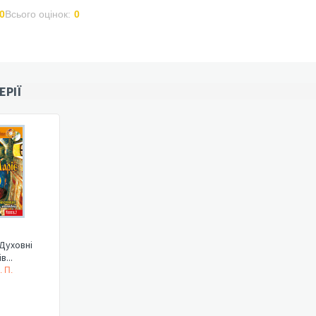
0
Всього оцінок:
0
ЕРІЇ
 Духовні
в...
. П.