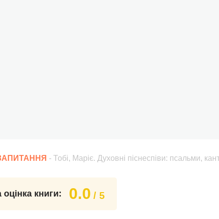
 ЗАПИТАННЯ
- Тобі, Маріє. Духовні піснеспіви: псальми, ка
0.0
 оцінка книги:
/ 5