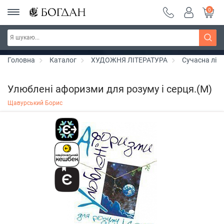
0
РОЗПРОДАЖ ~ 150 грн ~ 200 грн ~ 250 грн ~
Дізнатись більше
300 грн ~ РОЗПРОДАЖ
Головна
Каталог
ХУДОЖНЯ ЛІТЕРАТУРА
Сучасна літ
Улюблені афоризми для розуму і серця.(М)
Щавурський Борис